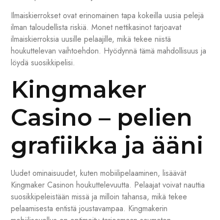
Ilmaiskierrokset ovat erinomainen tapa kokeilla uusia pelejä
ilman taloudellista riskiä. Monet nettikasinot tarjoavat
ilmaiskierroksia uusille pelaajille, mikä tekee niistä
houkuttelevan vaihtoehdon. Hyödynnä tämä mahdollisuus ja
löydä suosikkipelisi.
Kingmaker
Casino – pelien
grafiikka ja ääni
Uudet ominaisuudet, kuten mobiilipelaaminen, lisäävät
Kingmaker Casinon houkuttelevuutta. Pelaajat voivat nauttia
suosikkipeleistään missä ja milloin tahansa, mikä tekee
pelaamisesta entistä joustavampaa. Kingmakerin