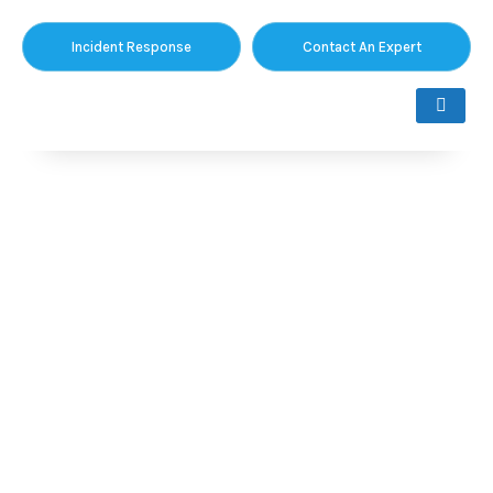
Incident Response
Contact An Expert