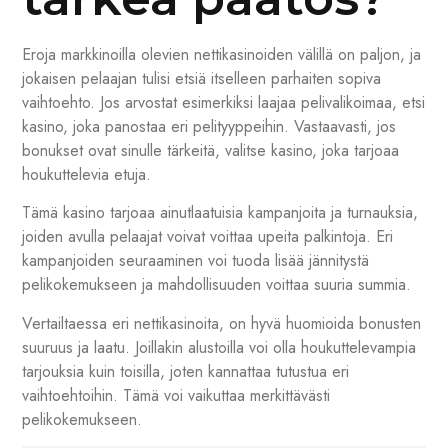
Eroja markkinoilla olevien nettikasinoiden välillä on paljon, ja
jokaisen pelaajan tulisi etsiä itselleen parhaiten sopiva
vaihtoehto. Jos arvostat esimerkiksi laajaa pelivalikoimaa, etsi
kasino, joka panostaa eri pelityyppeihin. Vastaavasti, jos
bonukset ovat sinulle tärkeitä, valitse kasino, joka tarjoaa
houkuttelevia etuja.
Tämä kasino tarjoaa ainutlaatuisia kampanjoita ja turnauksia,
joiden avulla pelaajat voivat voittaa upeita palkintoja. Eri
kampanjoiden seuraaminen voi tuoda lisää jännitystä
pelikokemukseen ja mahdollisuuden voittaa suuria summia.
Vertailtaessa eri nettikasinoita, on hyvä huomioida bonusten
suuruus ja laatu. Joillakin alustoilla voi olla houkuttelevampia
tarjouksia kuin toisilla, joten kannattaa tutustua eri
vaihtoehtoihin. Tämä voi vaikuttaa merkittävästi
pelikokemukseen.