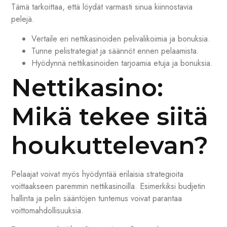
Tämä tarkoittaa, että löydät varmasti sinua kiinnostavia
pelejä.
Vertaile eri nettikasinoiden pelivalikoimia ja bonuksia.
Tunne pelistrategiat ja säännöt ennen pelaamista.
Hyödynnä nettikasinoiden tarjoamia etuja ja bonuksia.
Nettikasino:
Mikä tekee siitä
houkuttelevan?
Pelaajat voivat myös hyödyntää erilaisia strategioita
voittaakseen paremmin nettikasinoilla. Esimerkiksi budjetin
hallinta ja pelin sääntöjen tuntemus voivat parantaa
voittomahdollisuuksia.