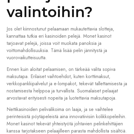
valintoihin?
Jos olet kiinnostunut pelaamaan mukautettavia slotteja,
kannattaa tutkia eri kasinoiden pelejä. Monet kasinot
tarjoavat pelejä, joissa voit muokata panoksia ja
voittomahdollisuuksia. Tämä lisää pelin jännitystä ja
vuorovaikutteisuutta.
Ennen kuin aloitat pelaamisen, on tärkeää valita sopiva
maksutapa. Erilaiset vaihtoehdot, kuten korttimaksut,
verkkopankkipalvelut ja e-lompakot, tekevät tallettamisesta ja
nostamisesta helppoa ja turvallista. Suomalaiset pelaajat
arvostavat erityisesti nopeita ja luotettavia maksutapoja.
Nettikasinoiden pelivalikoima on laaja, ja se vaihtelee
perinteisistä pöytäpeleistä aina innovatiivisiin kolikkopeleihin.
Monet kasinot tekevät yhteistyötä johtavien pelinkehittäjien
kanssa tarjotakseen pelaajilleen parasta mahdollista sisältöä.