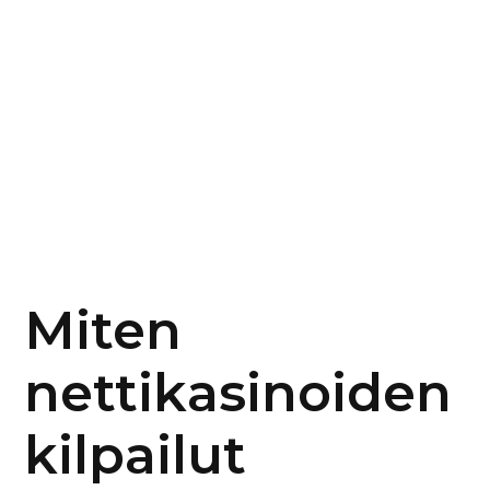
Miten
nettikasinoiden
kilpailut