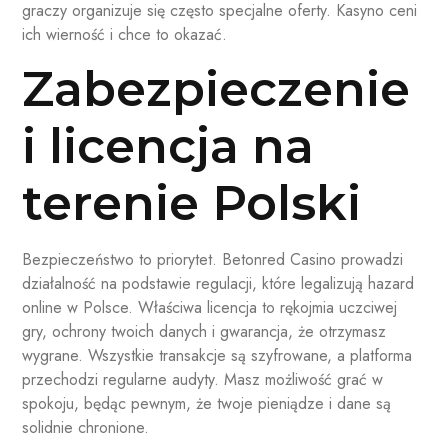
graczy organizuje się często specjalne oferty. Kasyno ceni
ich wierność i chce to okazać.
Zabezpieczenie
i licencja na
terenie Polski
Bezpieczeństwo to priorytet. Betonred Casino prowadzi
działalność na podstawie regulacji, które legalizują hazard
online w Polsce. Właściwa licencja to rękojmia uczciwej
gry, ochrony twoich danych i gwarancja, że otrzymasz
wygrane. Wszystkie transakcje są szyfrowane, a platforma
przechodzi regularne audyty. Masz możliwość grać w
spokoju, będąc pewnym, że twoje pieniądze i dane są
solidnie chronione.