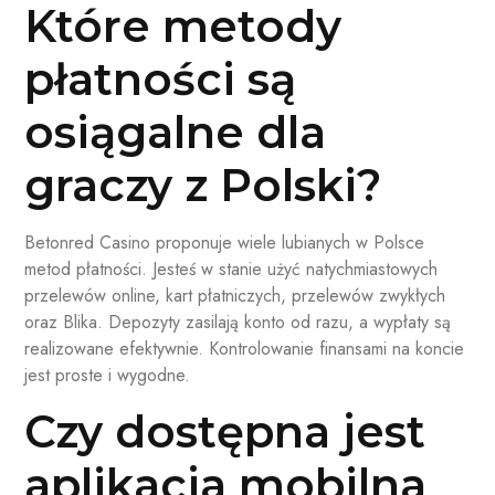
Które metody
płatności są
osiągalne dla
graczy z Polski?
Betonred Casino proponuje wiele lubianych w Polsce
metod płatności. Jesteś w stanie użyć natychmiastowych
przelewów online, kart płatniczych, przelewów zwykłych
oraz Blika. Depozyty zasilają konto od razu, a wypłaty są
realizowane efektywnie. Kontrolowanie finansami na koncie
jest proste i wygodne.
Czy dostępna jest
aplikacja mobilna