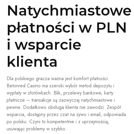
Natychmiastowe
płatności w PLN
i wsparcie
klienta
Dla polskiego gracza ważna jest komfort płatności.
Betonred Casino ma szeroki wybór metod depozytu i
wypłaty w złotówkach. Blik, przelewy bankowe, karty
płatnicze – transakcje są zazwyczaj natychmiastowe i
pewne. Dodatkowo obsługa klienta nie zawodzi. Zespół
wsparcia, dostępny przez czat na żywo i email, odpowiada
po polsku. Czyni to kompetentnie i z uprzejmością,
usuwając problemy w szybko.