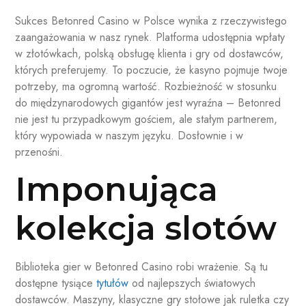
Sukces Betonred Casino w Polsce wynika z rzeczywistego
zaangażowania w nasz rynek. Platforma udostępnia wpłaty
w złotówkach, polską obsługę klienta i gry od dostawców,
których preferujemy. To poczucie, że kasyno pojmuje twoje
potrzeby, ma ogromną wartość. Rozbieżność w stosunku
do międzynarodowych gigantów jest wyraźna – Betonred
nie jest tu przypadkowym gościem, ale stałym partnerem,
który wypowiada w naszym języku. Dosłownie i w
przenośni.
Imponująca
kolekcja slotów
Biblioteka gier w Betonred Casino robi wrażenie. Są tu
dostępne tysiące
tytułów
od najlepszych światowych
dostawców. Maszyny, klasyczne gry stołowe jak ruletka czy