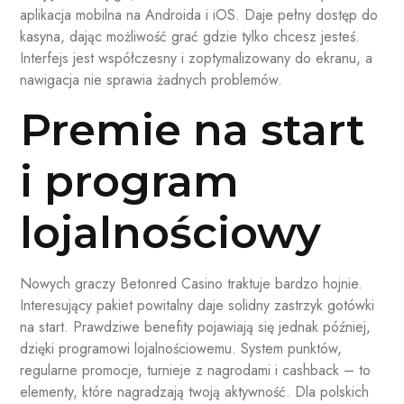
aplikacja mobilna na Androida i iOS. Daje pełny dostęp do
kasyna, dając możliwość grać gdzie tylko chcesz jesteś.
Interfejs jest współczesny i zoptymalizowany do ekranu, a
nawigacja nie sprawia żadnych problemów.
Premie na start
i program
lojalnościowy
Nowych graczy Betonred Casino traktuje bardzo hojnie.
Interesujący pakiet powitalny daje solidny zastrzyk gotówki
na start. Prawdziwe benefity pojawiają się jednak później,
dzięki programowi lojalnościowemu. System punktów,
regularne promocje, turnieje z nagrodami i cashback – to
elementy, które nagradzają twoją aktywność. Dla polskich