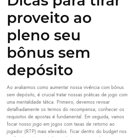
Dicas para tirar
proveito ao
pleno seu
bônus sem
depósito
Ao avaliarmos como aumentar nossa vivência com bônus
sem depósito, é crucial tratar nossas práticas de jogo com
uma mentalidade tática. Primeiro, devemos revisar
detalhadamente os termos do recompensa; conhecer os
requisitos de apostas é fundamental. Em seguida, vamos
focar nosso jogo em jogos com taxas de retorno ao
jogador (RTP) mais elevados. Ficar dentro do budget nos