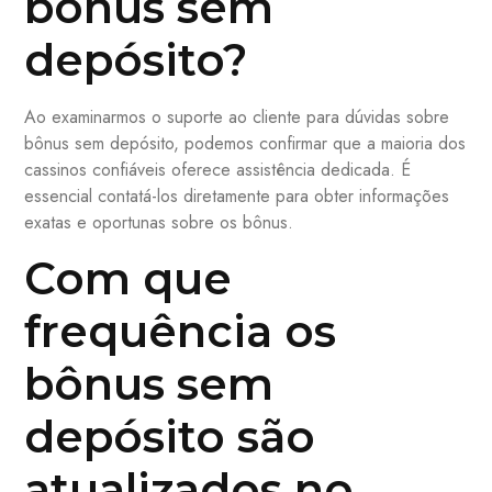
bônus sem
depósito?
Ao examinarmos o suporte ao cliente para dúvidas sobre
bônus sem depósito, podemos confirmar que a maioria dos
cassinos confiáveis oferece assistência dedicada. É
essencial contatá-los diretamente para obter informações
exatas e oportunas sobre os bônus.
Com que
frequência os
bônus sem
depósito são
atualizados no