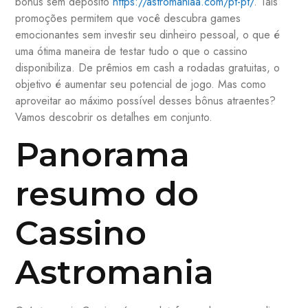
bônus sem depósito
https://astromaniaa.com/pt-pt/
. Tais
promoções permitem que você descubra games
emocionantes sem investir seu dinheiro pessoal, o que é
uma ótima maneira de testar tudo o que o cassino
disponibiliza. De prêmios em cash a rodadas gratuitas, o
objetivo é aumentar seu potencial de jogo. Mas como
aproveitar ao máximo possível desses bônus atraentes?
Vamos descobrir os detalhes em conjunto.
Panorama
resumo do
Cassino
Astromania