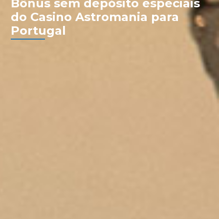
Bônus sem depósito especiais
do Casino Astromania para
Portugal