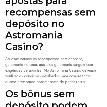
apostas para
recompensas sem
depósito no
Astromania
Casino?
Ao examinarmos os recompensas sem depósito,
geralmente notamos que eles geralmente surgem com
exigências de apostas. No Astromania Casino, devemos
verificar os condições detalhados para compreender
quanto precisamos apostar antes de poder retirar.
Os bônus sem
depósito podem