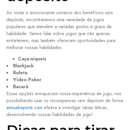
Ao visitar o emocionante universo dos benefícios sem
depósito, encontraremos uma variedade de jogos
populares que atendem a variadas gostos e graus de
habilidade. Vamos falar sobre jogos que não apenas
entretenem, mas também oferecem oportunidades para
melhorar nossas habilidades:
Caça-níqueis
Blackjack
Roleta
Vídeo Poker
Bacará
Essas opções enriquecem nossa experiência de jogo, nos
possibilitando usar os recompensas sem depósito de forma
annualreports.com
efetiva e investigar várias táticas,
desenvolvendo nossas habilidades de jogo!