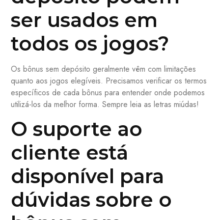
ser usados em
todos os jogos?
Os bônus sem depósito geralmente vêm com limitações
quanto aos jogos elegíveis. Precisamos verificar os termos
específicos de cada bônus para entender onde podemos
utilizá-los da melhor forma. Sempre leia as letras miúdas!
O suporte ao
cliente está
disponível para
dúvidas sobre o