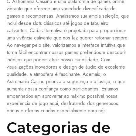
O Astromania Cassino é uma plataforma de games online
vibrante que oferece uma variedade diversificada de
games e recompensas. Analisamos sua ampla seleção, que
inclui desde slots clássicos até jogos de tabuleiro
cativantes. Cada alternativa é projetada para proporcionar
uma vivência cativante que nos faz querer retornar sempre.
Ao navegar pelo site, valorizamos a interface intuitiva que
torna fácil encontrar nossos games preferidos e descobrir
inéditos que podem atrair nosso curiosidade. Com
visualizações inovadores e design de áudio de excelente
qualidade, a atmosfera é fascinante. Ademais, o
Astromania Casino prioriza a segurança e a justiça, o que
aumenta nossa confiança como participantes. Estamos
empenhados em aproveitar ao máximo possível nossa
experiência de jogo aqui, desfrutando dos generosos
bônus e ofertas criadas especialmente para nós.
Categorias de