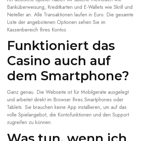
Banküberweisung, Kreditkarten und E-Wallets wie Skrill und
Neteller an. Alle Transaktionen laufen in Euro. Die gesamte
Liste der angebotenen Optionen sehen Sie im
Kassenbereich Ihres Kontos.
Funktioniert das
Casino auch auf
dem Smartphone?
Ganz genau. Die Webseite ist für Mobilgeräte ausgelegt
und arbeitet direkt im Browser Ihres Smartphones oder
Tablets. Sie brauchen keine App installieren, um auf das
volle Spielangebot, die Kontofunktionen und den Support
zugreifen zu können.
Was tun, wenn ich