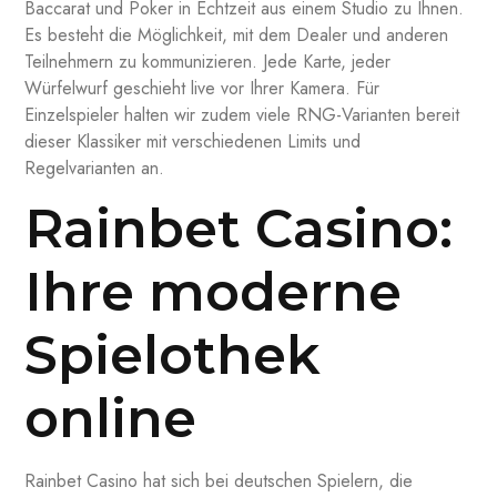
Baccarat und Poker in Echtzeit aus einem Studio zu Ihnen.
Es besteht die Möglichkeit, mit dem Dealer und anderen
Teilnehmern zu kommunizieren. Jede Karte, jeder
Würfelwurf geschieht live vor Ihrer Kamera. Für
Einzelspieler halten wir zudem viele RNG-Varianten bereit
dieser Klassiker mit verschiedenen Limits und
Regelvarianten an.
Rainbet Casino:
Ihre moderne
Spielothek
online
Rainbet Casino hat sich bei deutschen Spielern, die