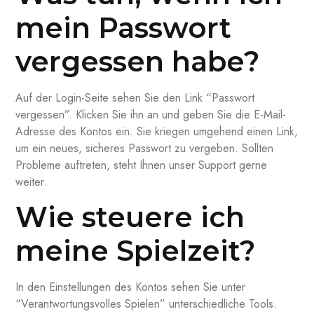
mein Passwort
vergessen habe?
Auf der Login-Seite sehen Sie den Link “Passwort
vergessen”. Klicken Sie ihn an und geben Sie die E-Mail-
Adresse des Kontos ein. Sie kriegen umgehend einen Link,
um ein neues, sicheres Passwort zu vergeben. Sollten
Probleme auftreten, steht Ihnen unser Support gerne
weiter.
Wie steuere ich
meine Spielzeit?
In den Einstellungen des Kontos sehen Sie unter
“Verantwortungsvolles Spielen” unterschiedliche Tools.