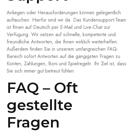
Anliegen oder Herausforderungen können gelegentlich
auftauchen. Hierfür sind wir da. Das Kundensupport-Team
ist Ihnen auf Deutsch per E-Mail und Live-Chat zur
Verfügung. Wir setzen auf schnelle, kompetente und
freundliche Antworten, die Ihnen wirklich weiterhelfen.
Außerdem finden Sie in unserem umfangreichen FAQ-
Bereich sofort Antworten auf die gängigsten Fragen zu
Konten, Zahlungen, Boni und Spielregeln. Ihr Ziel ist, dass
Sie sich immer gut betreut fühlen.
FAQ – Oft
gestellte
Fragen