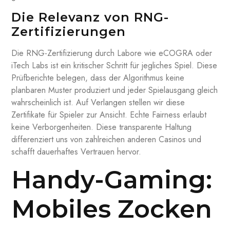
Die Relevanz von RNG-
Zertifizierungen
Die RNG-Zertifizierung durch Labore wie eCOGRA oder
iTech Labs ist ein kritischer Schritt für jegliches Spiel. Diese
Prüfberichte belegen, dass der Algorithmus keine
planbaren Muster produziert und jeder Spielausgang gleich
wahrscheinlich ist. Auf Verlangen stellen wir diese
Zertifikate für Spieler zur Ansicht. Echte Fairness erlaubt
keine Verborgenheiten. Diese transparente Haltung
differenziert uns von zahlreichen anderen Casinos und
schafft dauerhaftes Vertrauen hervor.
Handy-Gaming:
Mobiles Zocken