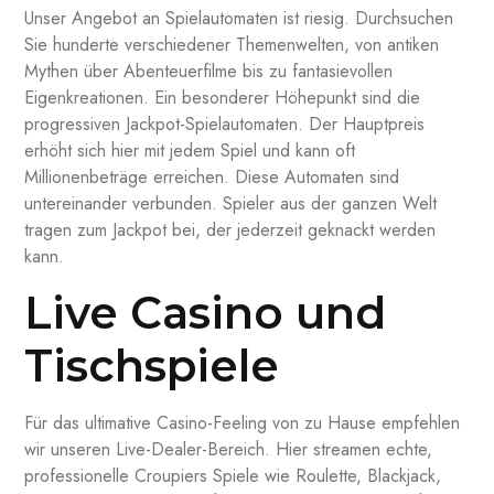
Unser Angebot an Spielautomaten ist riesig. Durchsuchen
Sie hunderte verschiedener Themenwelten, von antiken
Mythen über Abenteuerfilme bis zu fantasievollen
Eigenkreationen. Ein besonderer Höhepunkt sind die
progressiven Jackpot-Spielautomaten. Der Hauptpreis
erhöht sich hier mit jedem Spiel und kann oft
Millionenbeträge erreichen. Diese Automaten sind
untereinander verbunden. Spieler aus der ganzen Welt
tragen zum Jackpot bei, der jederzeit geknackt werden
kann.
Live Casino und
Tischspiele
Für das ultimative Casino-Feeling von zu Hause empfehlen
wir unseren Live-Dealer-Bereich. Hier streamen echte,
professionelle Croupiers Spiele wie Roulette, Blackjack,