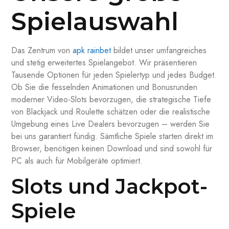
Spielauswahl
Das Zentrum von
apk rainbet
bildet unser umfangreiches
und stetig erweitertes Spielangebot. Wir präsentieren
Tausende Optionen für jeden Spielertyp und jedes Budget.
Ob Sie die fesselnden Animationen und Bonusrunden
moderner Video-Slots bevorzugen, die strategische Tiefe
von Blackjack und Roulette schätzen oder die realistische
Umgebung eines Live Dealers bevorzugen – werden Sie
bei uns garantiert fündig. Sämtliche Spiele starten direkt im
Browser, benötigen keinen Download und sind sowohl für
PC als auch für Mobilgeräte optimiert.
Slots und Jackpot-
Spiele