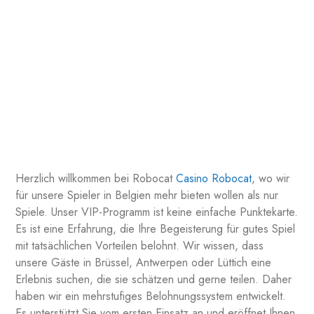
Herzlich willkommen bei Robocat
Casino Robocat
, wo wir
für unsere Spieler in Belgien mehr bieten wollen als nur
Spiele. Unser VIP-Programm ist keine einfache Punktekarte.
Es ist eine Erfahrung, die Ihre Begeisterung für gutes Spiel
mit tatsächlichen Vorteilen belohnt. Wir wissen, dass
unsere Gäste in Brüssel, Antwerpen oder Lüttich eine
Erlebnis suchen, die sie schätzen und gerne teilen. Daher
haben wir ein mehrstufiges Belohnungssystem entwickelt.
Es unterstützt Sie vom ersten Einsatz an und eröffnet Ihnen