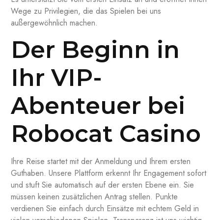
Wege zu Privilegien, die das Spielen bei uns
außergewöhnlich machen.
Der Beginn in
Ihr VIP-
Abenteuer bei
Robocat Casino
Ihre Reise startet mit der Anmeldung und Ihrem ersten
Guthaben. Unsere Plattform erkennt Ihr Engagement sofort
und stuft Sie automatisch auf der ersten Ebene ein. Sie
müssen keinen zusätzlichen Antrag stellen. Punkte
verdienen Sie einfach durch Einsätze mit echtem Geld in