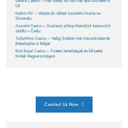
Sankra Casino – Play Safely As You Play and Succeed in
UK
Kasíno NV – Vstúpte do oblasti luxusného hrania na
Slovensku
Azurslot Casino – Současný přístup klasických kasinových
zážitků v Česku
TurboWinz Casino – Veilig Gokken met Gecontroleerde
Betaalopties in België
Rich Royal Casino – Fizetési lehetőségek és kifizetési
limitek Magyarországon
Ready to Elevate Your IT
Infrastructure? Schedule a
Consultation Today!
Contact Us Now