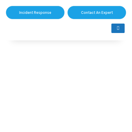
Incident Response
Contact An Expert