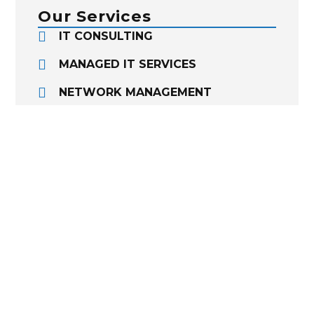
Our Services
IT CONSULTING
MANAGED IT SERVICES
NETWORK MANAGEMENT
SECURITY SERVICES
CLOUD COMPUTING SERVICES
DATA MANAGEMENT & ANALYTICS