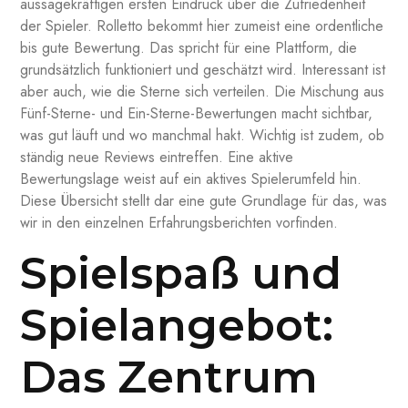
aussagekräftigen ersten Eindruck über die Zufriedenheit
der Spieler. Rolletto bekommt hier zumeist eine ordentliche
bis gute Bewertung. Das spricht für eine Plattform, die
grundsätzlich funktioniert und geschätzt wird. Interessant ist
aber auch, wie die Sterne sich verteilen. Die Mischung aus
Fünf-Sterne- und Ein-Sterne-Bewertungen macht sichtbar,
was gut läuft und wo manchmal hakt. Wichtig ist zudem, ob
ständig neue Reviews eintreffen. Eine aktive
Bewertungslage weist auf ein aktives Spielerumfeld hin.
Diese Übersicht stellt dar eine gute Grundlage für das, was
wir in den einzelnen Erfahrungsberichten vorfinden.
Spielspaß und
Spielangebot:
Das Zentrum