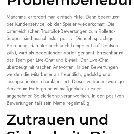
Problembehebu
Manchmal erfordert man einfach Hilfe. Dann beeinflusst
der Kundenservice, ob der Spieler wiederkommt. Die
österreichischen Trustpilot-Bewertungen zum Rolletto-
Support sind ausnahmslos positiv. Die mehrsprachige
Betreuung, darunter auch auch kompetent auf Deutsch
zählt, wird als bedeutender Vorteil genannt. Erreichbar ist
das Team per Live-Chat und E-Mail. Der Live-Chat
überzeugt mit raschen Antworten. In den Bewertungen
werden die Mitarbeiter als freundlich, geduldig und
lösungsorientiert charakterisiert. Dieser vertrauenswürdige
Service im Hintergrund ist maßgeblich zu einem
angenehmen Spielerlebnis verantwortlich. In den positiven
Bewertungen fällt sein Name regelmäßig.
Zutrauen und