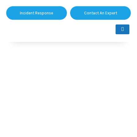
Incident Response
Contact An Expert