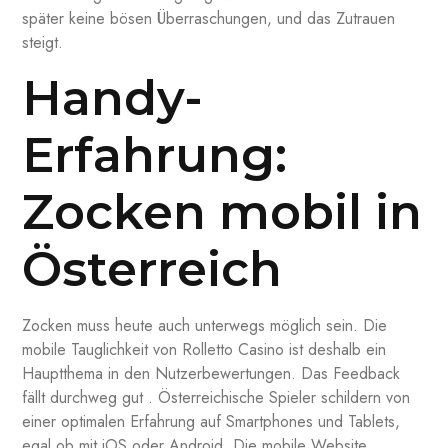
später keine bösen Überraschungen, und das Zutrauen
steigt.
Handy-
Erfahrung:
Zocken mobil in
Österreich
Zocken muss heute auch unterwegs möglich sein. Die
mobile Tauglichkeit von Rolletto Casino ist deshalb ein
Hauptthema in den Nutzerbewertungen. Das Feedback
fällt durchweg gut . Österreichische Spieler schildern von
einer optimalen Erfahrung auf Smartphones und Tablets,
egal ob mit iOS oder Android. Die mobile Website