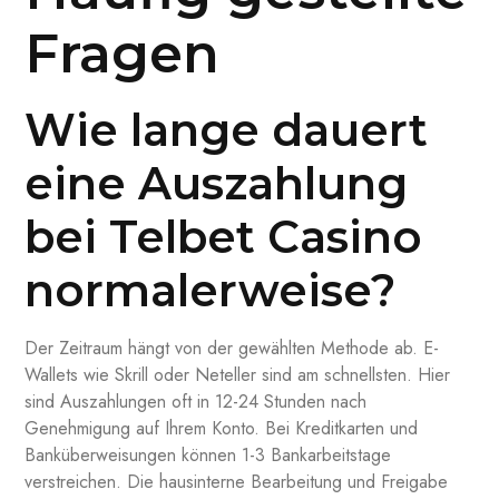
Fragen
Wie lange dauert
eine Auszahlung
bei Telbet Casino
normalerweise?
Der Zeitraum hängt von der gewählten Methode ab. E-
Wallets wie Skrill oder Neteller sind am schnellsten. Hier
sind Auszahlungen oft in 12-24 Stunden nach
Genehmigung auf Ihrem Konto. Bei Kreditkarten und
Banküberweisungen können 1-3 Bankarbeitstage
verstreichen. Die hausinterne Bearbeitung und Freigabe