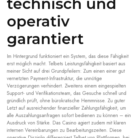
technisch und
operativ
garantiert
Im Hintergrund funktioniert ein System, das diese Fähigkeit
erst möglich macht. Telbets Leistungsfähigkeit basiert aus
meiner Sicht auf drei Grundpfeilern: Zum einen einer gut
vernetzten Payment-Infrastruktur, die unnötige
Verzögerungen verhindert. Zweitens einem eingespielten
Support- und Verifikationsteam, das Gesuche schnell und
gründlich prüft, ohne bürokratische Hemmnisse. Zu guter
Letzt auf ausreichender finanzieller Zahlungsfähigkeit, um
alle Auszahlungsanfragen sofort bedienen zu können – ein
Ausdruck von Stärke. Das Casino agiert zudem mit klaren
internen Vereinbarungen zu Bearbeitungszeiten. Diese
operative Disziplin differenziert Telbet von Plattformen, bei