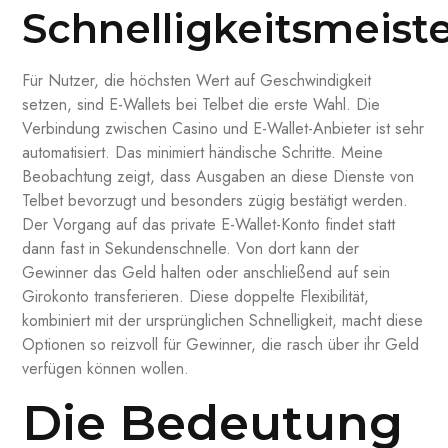
Schnelligkeitsmeist
Für Nutzer, die höchsten Wert auf Geschwindigkeit
setzen, sind E-Wallets bei Telbet die erste Wahl. Die
Verbindung zwischen Casino und E-Wallet-Anbieter ist sehr
automatisiert. Das minimiert händische Schritte. Meine
Beobachtung zeigt, dass Ausgaben an diese Dienste von
Telbet bevorzugt und besonders zügig bestätigt werden.
Der Vorgang auf das private E-Wallet-Konto findet statt
dann fast in Sekundenschnelle. Von dort kann der
Gewinner das Geld halten oder anschließend auf sein
Girokonto transferieren. Diese doppelte Flexibilität,
kombiniert mit der ursprünglichen Schnelligkeit, macht diese
Optionen so reizvoll für Gewinner, die rasch über ihr Geld
verfügen können wollen.
Die Bedeutung