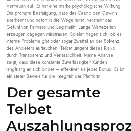
Vertrauen auf. Er hat eine starke psychologische Wirkung.
Die prompte Bestätigung, dass das Casino den Gewinn
anerkennt und sofort in die Wege leitet, verstärkt das
Gefühl von Fairness und Legitimität. Lange Wartezeiten
erzeugen dagegen Misstrauen. Spieler fragen sich, ob es
interne Probleme gibt oder sogar Zweifel an der Solvenz
des Anbieters auftauchen. Telbet umgeht dieses Risiko
durch Transparenz und Verlässlichkeit. Meine Analyse
zeigt, dass diese konstante Zuverlässigkeit Kunden
langfristig an sich bindet – effektiver als jeder Bonus. Es ist
ein steter Beweis für die Integrität der Plattform.
Der gesamte
Telbet
Auszahlungsproz