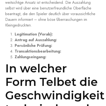
weitsichtige Ansatz ist entscheidend. Die Auszahlung
selbst wird über eine benutzerfreundliche Oberfläche
beantragt, die den Spieler deutlich über voraussichtliche
Dauern informiert – ohne böse Überraschungen im
Kleingedruckten.
Legitimation (Vorab):
Antrag auf Auszahlung:
Persönliche Prüfung:
Transaktionsbearbeitung:
Zahlungseingang:
In welcher
Form Telbet die
Geschwindigkeit