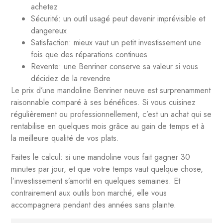
achetez
Sécurité: un outil usagé peut devenir imprévisible et
dangereux
Satisfaction: mieux vaut un petit investissement une
fois que des réparations continues
Revente: une Benriner conserve sa valeur si vous
décidez de la revendre
Le prix d’une mandoline Benriner neuve est surprenamment
raisonnable comparé à ses bénéfices. Si vous cuisinez
régulièrement ou professionnellement, c’est un achat qui se
rentabilise en quelques mois grâce au gain de temps et à
la meilleure qualité de vos plats.
Faites le calcul: si une mandoline vous fait gagner 30
minutes par jour, et que votre temps vaut quelque chose,
l’investissement s’amortit en quelques semaines. Et
contrairement aux outils bon marché, elle vous
accompagnera pendant des années sans plainte.