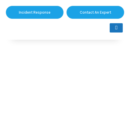
Incident Response
Contact An Expert