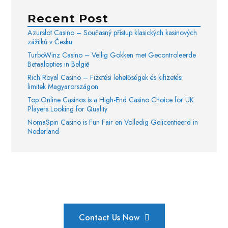
Recent Post
Azurslot Casino – Současný přístup klasických kasinových
zážitků v Česku
TurboWinz Casino – Veilig Gokken met Gecontroleerde
Betaalopties in België
Rich Royal Casino – Fizetési lehetőségek és kifizetési
limitek Magyarországon
Top Online Casinos is a High-End Casino Choice for UK
Players Looking for Quality
NomaSpin Casino is Fun Fair en Volledig Gelicentieerd in
Nederland
Ready to Elevate Your IT
Infrastructure? Schedule a
Consultation Today!
Contact Us Now