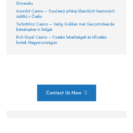
Slovensku
Azurslot Casino – Současný přístup klasických kasinových
zážitků v Česku
TurboWinz Casino – Veilig Gokken met Gecontroleerde
Betaalopties in België
Rich Royal Casino – Fizetési lehetőségek és kifizetési
limitek Magyarországon
Ready to Elevate Your IT
Infrastructure? Schedule a
Consultation Today!
Contact Us Now
Our Services
IT CONSULTING