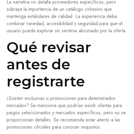
La narrativa no detalla proveedores específicos, pero
subraya la importancia de un catálogo cohesivo que
mantenga estándares de calidad. La experiencia debe
combinar variedad, accesibilidad y seguridad para que el
usuario pueda explorar sin sentirse abrumado por la oferta.
Qué revisar
antes de
registrarte
¿Existen exclusivas o promociones para determinados
mercados? Se menciona que podrían existir ofertas para
juegos seleccionados y mercados específicos, pero no se
proporcionan detalles. Se recomienda estar atento a las
promociones oficiales para conocer requisitos.