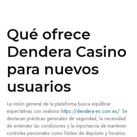
Qué ofrece
Dendera Casino
para nuevos
usuarios
La visión general de la plataforma busca equilibrar
expectativas con realismo
https://dendera-es.com.es/
. Se
destacan prácticas generales de seguridad, la necesidad
de entender las condiciones y la importancia de mantener
controles personales como límites de depósito y horarios