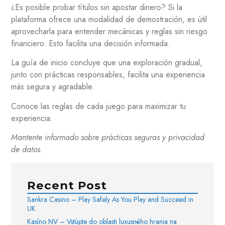
¿Es posible probar títulos sin apostar dinero? Si la
plataforma ofrece una modalidad de demostración, es útil
aprovecharla para entender mecánicas y reglas sin riesgo
financiero. Esto facilita una decisión informada.
La guía de inicio concluye que una exploración gradual,
junto con prácticas responsables, facilita una experiencia
más segura y agradable.
Conoce las reglas de cada juego para maximizar tu
experiencia.
Mantente informado sobre prácticas seguras y privacidad
de datos.
Recent Post
Sankra Casino – Play Safely As You Play and Succeed in
UK
Kasíno NV – Vstúpte do oblasti luxusného hrania na