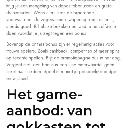
krijg je een mengeling van depositobonussen en gratis
draaibeurten. Wees alert: lees de bijhorende
voorwaarden, de zogenaamde ‘wagering requirements’,
steeds goed. Ik heb ze bekeken en raad je hetzelfde te
doen voordat je ja zegt tegen een bonus.
Bovenop de onthaalbonus zijn er regelmatig acties voor
trouwe spelers. Zoals cashback, competities of meer spins
op recente spellen. Blijf de promotiepagina dus in het oog.
Vergeet niet: een bonus is een fijne meerwaarde, geen
ticket naar rijkdom. Speel mee met je persoonlijke budget
en wijsheid.
Het game-
aanbod: van
gokkasten tot