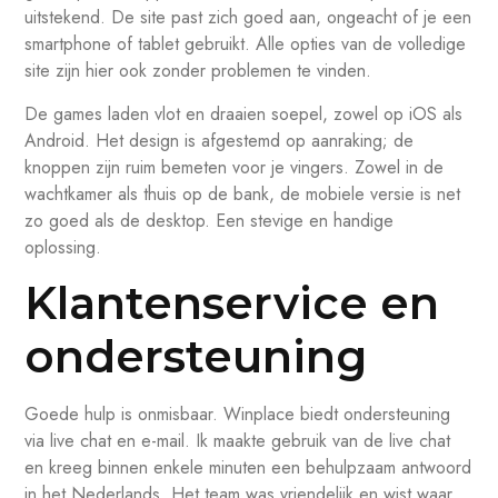
uitstekend. De site past zich goed aan, ongeacht of je een
smartphone of tablet gebruikt. Alle opties van de volledige
site zijn hier ook zonder problemen te vinden.
De games laden vlot en draaien soepel, zowel op iOS als
Android. Het design is afgestemd op aanraking; de
knoppen zijn ruim bemeten voor je vingers. Zowel in de
wachtkamer als thuis op de bank, de mobiele versie is net
zo goed als de desktop. Een stevige en handige
oplossing.
Klantenservice en
ondersteuning
Goede hulp is onmisbaar. Winplace biedt ondersteuning
via live chat en e-mail. Ik maakte gebruik van de live chat
en kreeg binnen enkele minuten een behulpzaam antwoord
in het Nederlands. Het team was vriendelijk en wist waar