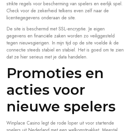
strikte regels voor bescherming van spelers en eerlijk spel.
Check voor de zekerheid telkens even zelf naar de
licentiegegevens onderaan de site.
De site is beschermd met SSL-encryptie. Je eigen
gegevens en financiële zaken worden zo veiliggesteld
tegen nieuwsgierigen. In mijn tijd op de site voelde ik de
connectie steeds stabiel en stabiel. Het is goed om te zien
dat ze hier serieus met je data handelen.
Promoties en
acties voor
nieuwe spelers
Winplace Casino legt de rode loper uit voor startende
spelers uit Nederland met een welkomstpakket. Meestal