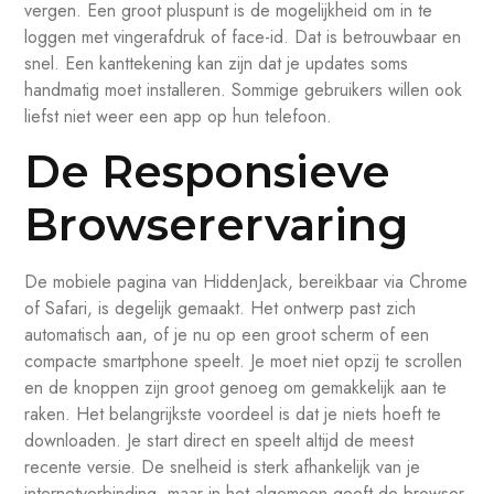
vergen. Een groot pluspunt is de mogelijkheid om in te
loggen met vingerafdruk of face-id. Dat is betrouwbaar en
snel. Een kanttekening kan zijn dat je updates soms
handmatig moet installeren. Sommige gebruikers willen ook
liefst niet weer een app op hun telefoon.
De Responsieve
Browserervaring
De mobiele pagina van HiddenJack, bereikbaar via Chrome
of Safari, is degelijk gemaakt. Het ontwerp past zich
automatisch aan, of je nu op een groot scherm of een
compacte smartphone speelt. Je moet niet opzij te scrollen
en de knoppen zijn groot genoeg om gemakkelijk aan te
raken. Het belangrijkste voordeel is dat je niets hoeft te
downloaden. Je start direct en speelt altijd de meest
recente versie. De snelheid is sterk afhankelijk van je
internetverbinding, maar in het algemeen geeft de browser