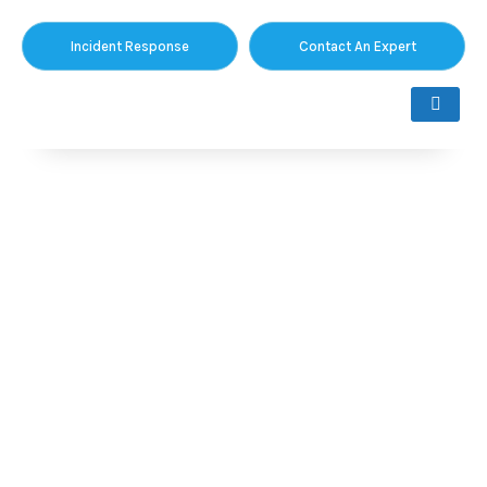
Incident Response
Contact An Expert