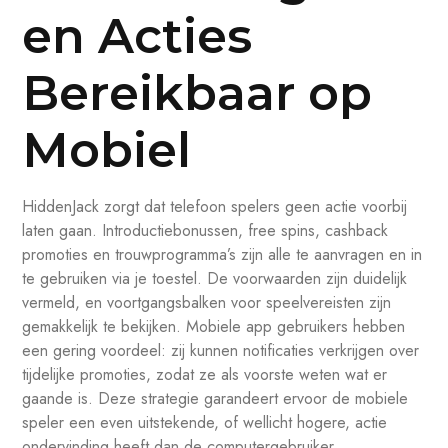
en Acties
Bereikbaar op
Mobiel
HiddenJack zorgt dat telefoon spelers geen actie voorbij
laten gaan. Introductiebonussen, free spins, cashback
promoties en trouwprogramma’s zijn alle te aanvragen en in
te gebruiken via je toestel. De voorwaarden zijn duidelijk
vermeld, en voortgangsbalken voor speelvereisten zijn
gemakkelijk te bekijken. Mobiele app gebruikers hebben
een gering voordeel: zij kunnen notificaties verkrijgen over
tijdelijke promoties, zodat ze als voorste weten wat er
gaande is. Deze strategie garandeert ervoor de mobiele
speler een even uitstekende, of wellicht hogere, actie
ondervinding heeft dan de computergebruiker.