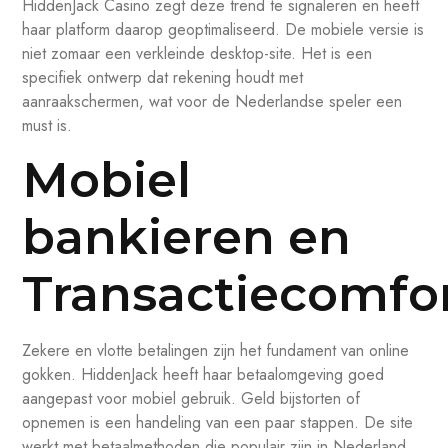
HiddenJack Casino zegt deze trend te signaleren en heeft
haar platform daarop geoptimaliseerd. De mobiele versie is
niet zomaar een verkleinde desktop-site. Het is een
specifiek ontwerp dat rekening houdt met
aanraakschermen, wat voor de Nederlandse speler een
must is.
Mobiel
bankieren en
Transactiecomfo
Zekere en vlotte betalingen zijn het fundament van online
gokken. HiddenJack heeft haar betaalomgeving goed
aangepast voor mobiel gebruik. Geld bijstorten of
opnemen is een handeling van een paar stappen. De site
werkt met betaalmethoden die populair zijn in Nederland,