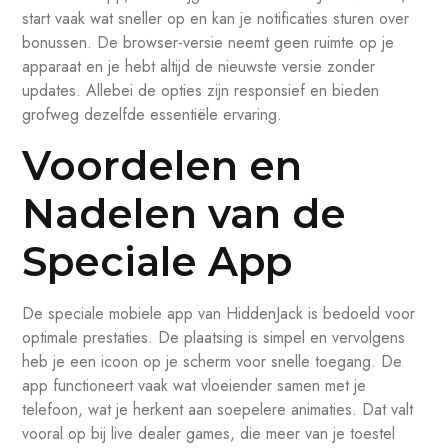
start vaak wat sneller op en kan je notificaties sturen over
bonussen. De browser-versie neemt geen ruimte op je
apparaat en je hebt altijd de nieuwste versie zonder
updates. Allebei de opties zijn responsief en bieden
grofweg dezelfde essentiële ervaring.
Voordelen en
Nadelen van de
Speciale App
De speciale mobiele app van HiddenJack is bedoeld voor
optimale prestaties. De plaatsing is simpel en vervolgens
heb je een icoon op je scherm voor snelle toegang. De
app functioneert vaak wat vloeiender samen met je
telefoon, wat je herkent aan soepelere animaties. Dat valt
vooral op bij live dealer games, die meer van je toestel