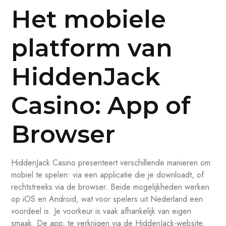
Het mobiele
platform van
HiddenJack
Casino: App of
Browser
HiddenJack Casino presenteert verschillende manieren om
mobiel te spelen: via een applicatie die je downloadt, of
rechtstreeks via de browser. Beide mogelijkheden werken
op iOS en Android, wat voor spelers uit Nederland een
voordeel is. Je voorkeur is vaak afhankelijk van eigen
smaak. De app, te verkrijgen via de HiddenJack-website,