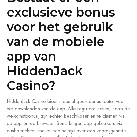
exclusieve bonus
voor het gebruik
van de mobiele
app van
HiddenJack
Casino?
HiddenJack Casino biedt meestal geen bonus louter voor
het downloaden van de app. Alle reguliere acties, zoals de
welkomstbonus, zijn echter beschikbaar en te claimen via
de app en de browser. Soms krijgen app-gebruikers via
pushberichten sneller een seintje over een voorbijgaande