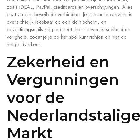
zoals iDEAL, PayPal, creditcards en overschrijvingen. Alles
gaat via een beveiligde verbinding. Je transactieoverzicht is
overzichtelijk leesbaar op een klein scherm, en
bevestigingsmails krijg je direct. Het streven is snelheid en
veiligheid, zodat je je op het spel kunt richten en niet op
het geldverkeer.
Zekerheid en
Vergunningen
voor de
Nederlandstalig
Markt