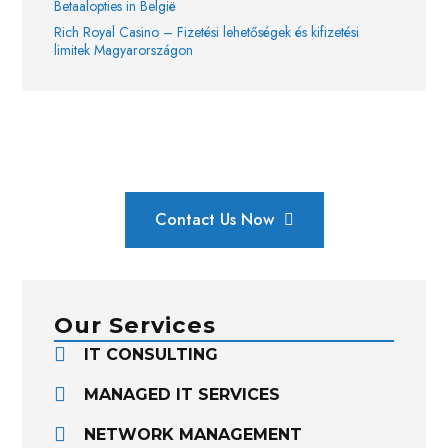
Betaalopties in België
Rich Royal Casino – Fizetési lehetőségek és kifizetési
limitek Magyarországon
Ready to Elevate Your IT
Infrastructure? Schedule a
Consultation Today!
Contact Us Now
Our Services
IT CONSULTING
MANAGED IT SERVICES
NETWORK MANAGEMENT