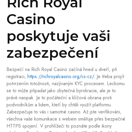
Rich Royal
Casino
poskytuje vaši
zabezpečení
Bezpečí na Rich Royal Casino začíná hned u dveří, při
registraci,
https://richroyalcasino.org/cs-cz/
. Je třeba projít
potvrzením totožnosti, nazývaným KYC procesem. Leckomu
se to může připadat jako zbytečná byrokracie, ale je to
právě naopak. Je to počáteční a klíčová obrana proti
podvodníkům a lidem, kteří by chtěli využít platformu.
Zabezpečuje to vás i samotné casino. Až jste verifikováni,
všechna vaše komunikace s webem směřuje přes bezpečné
HTTPS spojení. V prohlížeči to poznáte podle ikony