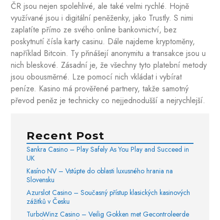
ČR jsou nejen spolehlivé, ale také velmi rychlé. Hojně
využívané jsou i digitální peněženky, jako Trustly. S nimi
zaplatíte přímo ze svého online bankovnictví, bez
poskytnutí čísla karty casinu. Dále najdeme kryptoměny,
například Bitcoin. Ty přinášejí anonymitu a transakce jsou u
nich bleskové. Zásadní je, že všechny tyto platební metody
jsou obousměrné. Lze pomocí nich vkládat i vybírat
peníze. Kasino má prověřené partnery, takže samotný
převod peněz je technicky co nejjednodušší a nejrychlejší.
Recent Post
Sankra Casino – Play Safely As You Play and Succeed in
UK
Kasíno NV – Vstúpte do oblasti luxusného hrania na
Slovensku
Azurslot Casino – Současný přístup klasických kasinových
zážitků v Česku
TurboWinz Casino – Veilig Gokken met Gecontroleerde