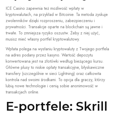
ICE Casino zapewnia też możliwość wpłaty w
kryptowalutach, na przykład w Bitcoinie. Ta metoda zyskuje
zwolenników dzięki rozproszeniu, zabezpieczeniu i
prywatności. Transakcje oparte na blockchain są jawne i
trwałe. To zmniejsza ryzyko oszustw. Żeby z niej użyć,
musisz mieć własny portfel kryptowalutowy.
Wpłata polega na wysłaniu kryptowaluty z Twojego portfela
na adres podany przez kasyno. Wartość depozytu
konwertowana jest na złotówki według bieżącego kursu.
Główne plusy to niskie opłaty transakcyjne, błyskawiczne
transfery (szczególnie w sieci Lightning) oraz całkowita
kontrola nad swoimi środkami. To opcja dla graczy, którzy
lubią nowe technologie i cenią sobie anonimowość w
transakcjach online.
E-portfele: Skrill