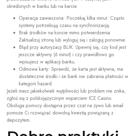
określonych w banku lub na karcie.
Operacja zawieszona: Poczekaj kilka minut. Często
systemy potrzebują czasu na synchronizację.
Brak środków na koncie mimo potwierdzenia:
Zaktualizuj stronę lub wyloguj się i zaloguj ponownie.
Błąd przy autoryzacji BLIK: Upewnij się, czy kod jest
jeszcze aktywny (6 minut) i czy prawidłowo go
wpisujesz w aplikacji banku.
Odmowa karty: Sprawdź, że karta jest aktywna, ma
dostateczne środki i że bank nie zabrania płatności w
kategorii hazard.
Jeżeli masz jakiekolwiek wątpliwości lub problem nie znika,
zgłoś się z polskojęzycznym wsparciem ICE Casino.
Obsługa pomocy dostępna przez czat na żywo lub email
pomoże Ci rozwiązać dowolną kwestię powiązaną z
depozytem.