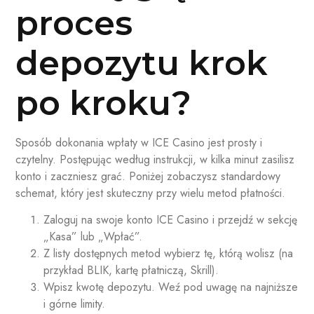
proces
depozytu krok
po kroku?
Sposób dokonania wpłaty w ICE Casino jest prosty i
czytelny. Postępując według instrukcji, w kilka minut zasilisz
konto i zaczniesz grać. Poniżej zobaczysz standardowy
schemat, który jest skuteczny przy wielu metod płatności.
Zaloguj na swoje konto ICE Casino i przejdź w sekcję
„Kasa” lub „Wpłać”.
Z listy dostępnych metod wybierz tę, którą wolisz (na
przykład BLIK, kartę płatniczą, Skrill).
Wpisz kwotę depozytu. Weź pod uwagę na najniższe
i górne limity.