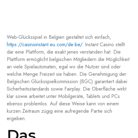
Web-Glücksspiel in Belgien gestaltet sich einfach,
https://casinoinstant.eu.com/de-be/
. Instant Casino stellt
dar eine Plattform, die exakt jenes verstanden hat. Die
Plattform ermöglicht belgischen Mitgliedern die Möglichkeit
an viele Spielautomaten, egal wo die Nutzer sind oder
welche Menge Freizeit sie haben. Die Genehmigung der
Belgischen Glücksspielkommission (BGC) garantiert dabei
Sicherheitsstandards sowie Fairplay. Die Oberfläche wirkt
klar sowie arbeitet unter Mobilgeräte, Tablets und PCs
ebenso problemlos. Auf diese Weise kann von einem
kurzen Zeitraum zügig eine aufregende Partie sich
ergeben.
Das