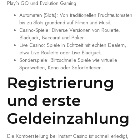
Play’n GO und Evolution Gaming.
Automaten (Slots): Von traditionellen Fruchtautomaten
bis zu Slots gründend auf Filmen und Musik.
Casino-Spiele: Diverse Versionen von Roulette,
Blackjack, Baccarat und Poker.
Live Casino: Spiele in Echtzeit mit echten Dealern,
etwa Live Roulette oder Live Blackjack.
Sonderspiele: Blitzschnelle Spiele wie virtuelle
Sportwetten, Keno oder Sofortlotterien.
Registrierung
und erste
Geldeinzahlung
Die Kontoerstellung bei Instant Casino ist schnell erledigt,