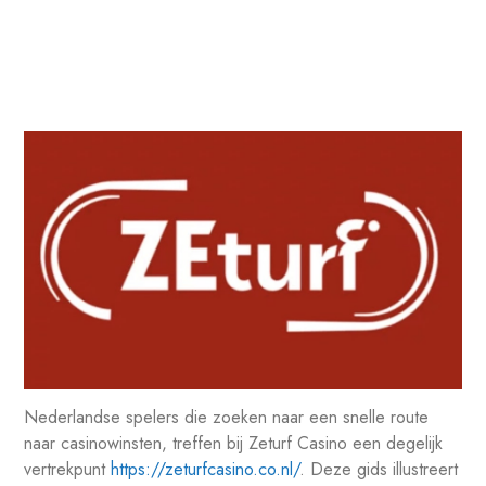
Nederlandse spelers die zoeken naar een snelle route
naar casinowinsten, treffen bij Zeturf Casino een degelijk
vertrekpunt
https://zeturfcasino.co.nl/
. Deze gids illustreert