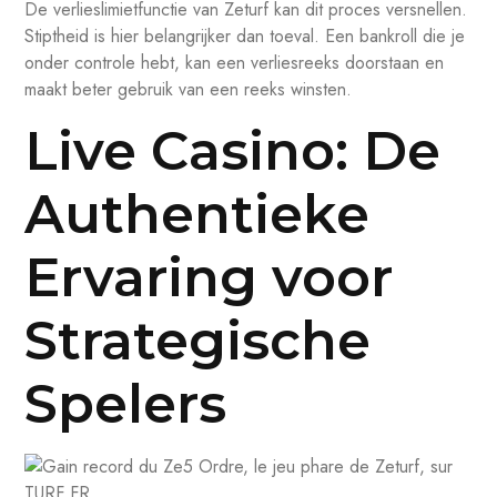
De verlieslimietfunctie van Zeturf kan dit proces versnellen.
Stiptheid is hier belangrijker dan toeval. Een bankroll die je
onder controle hebt, kan een verliesreeks doorstaan en
maakt beter gebruik van een reeks winsten.
Live Casino: De
Authentieke
Ervaring voor
Strategische
Spelers