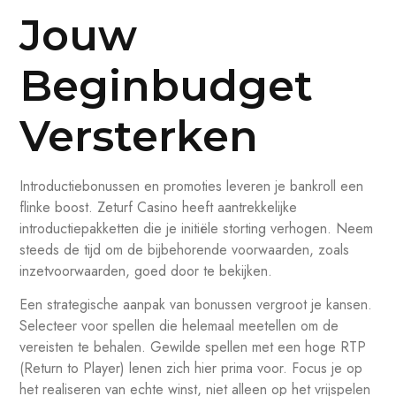
Jouw
Beginbudget
Versterken
Introductiebonussen en promoties leveren je bankroll een
flinke boost. Zeturf Casino heeft aantrekkelijke
introductiepakketten die je initiële storting verhogen. Neem
steeds de tijd om de bijbehorende voorwaarden, zoals
inzetvoorwaarden, goed door te bekijken.
Een strategische aanpak van bonussen vergroot je kansen.
Selecteer voor spellen die helemaal meetellen om de
vereisten te behalen. Gewilde spellen met een hoge RTP
(Return to Player) lenen zich hier prima voor. Focus je op
het realiseren van echte winst, niet alleen op het vrijspelen