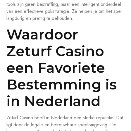
tools zijn geen bestraffing, maar een intelligent onderdeel
van een effectieve gokstrategie. Ze helpen je om het spel
langdurig en prettig te behouden.
Waardoor
Zeturf Casino
een Favoriete
Bestemming is
in Nederland
Zeturf Casino heeft in Nederland een sterke reputatie. Dat
ligt door de legale en betrouwbare speelomgeving. De