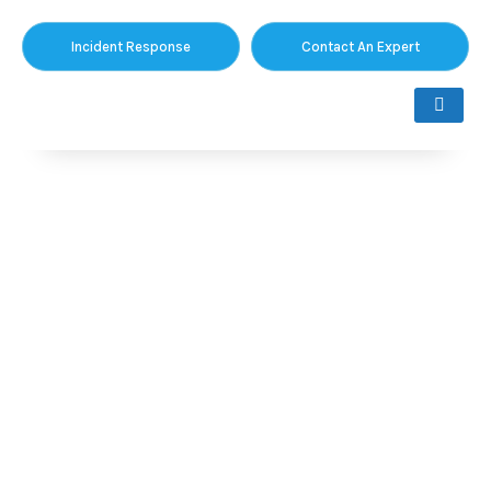
Incident Response
Contact An Expert