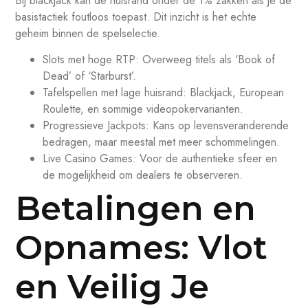
Bij blackjack kan de huisrand onder de 1% zakken als je de
basistactiek foutloos toepast. Dit inzicht is het echte
geheim binnen de spelselectie.
Slots met hoge RTP: Overweeg titels als ‘Book of
Dead’ of ‘Starburst’.
Tafelspellen met lage huisrand: Blackjack, European
Roulette, en sommige videopokervarianten.
Progressieve Jackpots: Kans op levensveranderende
bedragen, maar meestal met meer schommelingen.
Live Casino Games: Voor de authentieke sfeer en
de mogelijkheid om dealers te observeren.
Betalingen en
Opnames: Vlot
en Veilig Je