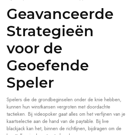
Geavanceerde
Strategieën
voor de
Geoefende
Speler
Spelers die de grondbeginselen onder de knie hebben,
kunnen hun winstkansen vergroten met doordachte
tactieken. Bij videopoker gaat alles om het verfijnen van je
kaartselectie aan de hand van de paytable. Bij live
blackjack kan het, binnen de richtlijnen, bijdragen om de