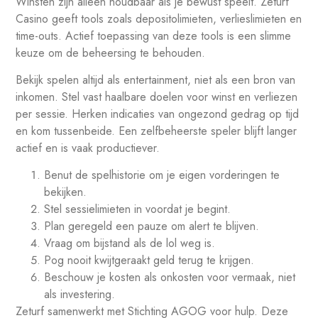
Winsten zijn alleen houdbaar als je bewust speelt. Zeturf
Casino geeft tools zoals depositolimieten, verlieslimieten en
time-outs. Actief toepassing van deze tools is een slimme
keuze om de beheersing te behouden.
Bekijk spelen altijd als entertainment, niet als een bron van
inkomen. Stel vast haalbare doelen voor winst en verliezen
per sessie. Herken indicaties van ongezond gedrag op tijd
en kom tussenbeide. Een zelfbeheerste speler blijft langer
actief en is vaak productiever.
Benut de spelhistorie om je eigen vorderingen te
bekijken.
Stel sessielimieten in voordat je begint.
Plan geregeld een pauze om alert te blijven.
Vraag om bijstand als de lol weg is.
Pog nooit kwijtgeraakt geld terug te krijgen.
Beschouw je kosten als onkosten voor vermaak, niet
als investering.
Zeturf samenwerkt met Stichting AGOG voor hulp. Deze