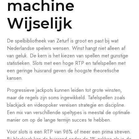
machine
Wijselijk
De spelbibliotheek van Zeturf is groot en past bij wat
Nederlandse spelers wensen. Winst hangt niet alleen af
van geluk. De kern is het kiezen van spellen met gunstige
statistieken. Slots met een hoge RTP en tafelspellen met
een geringe huisrand geven de hoogste theoretische
kansen.
Progressieve jackpots kunnen leiden tot grote winsten,
maar de regels zijn soms ingewikkeld. Tafelspellen zoals
blackjack en videopoker vereisen strategie en discipline.
Een mix van verschillende speltypes is meestal de optimale
manier om op de lange termijn succes te hebben.
Voor slots is een RTP van 96% of meer een prima streven.