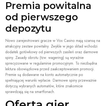
Premia powitalna
od pierwszego
depozytu
Nowo zarejestrowani gracze w Vox Casino mają szansę na
atrakcyjny zestaw powitalny. Zwykle w jego skład wchodzi
dodatek gotówkowy od pierwszych zasileń oraz darmowe
spiny. Zasady obrotu (tzw. wagering) są wyraźnie
sprecyzowane w regulaminie promocyjnym. To niezbędna
lektura obowiązkowa przed zaakceptowaniem promocji.
Premie są dodawane na konto automatycznie po
spełniającej warunki wpłacie. Darmowe spiny przeważnie
dotyczą wybranych automatów, które znakomicie
sprawdzają się na smartfonach.
Oferta gier