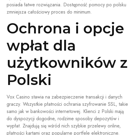
posiada łatwe rozwiązania. Dostępność pomocy po polsku
zmniejsza całościowy proces do minimum.
Ochrona i opcje
wpłat dla
użytkowników z
Polski
Vox Casino stawia na zabezpieczenie transakcji i danych
graczy. Wszystkie płatności ochrania szyfrowanie SSL, takie
samo jak w bankowości internetowej. Klienci z Polski mają
do dyspozycji dogodne, rodzime sposoby depozytów i
wypłat. Znajdują się wśród nich szybkie przelewy online,
płatności kartami oraz popularne portfele elektroniczne.