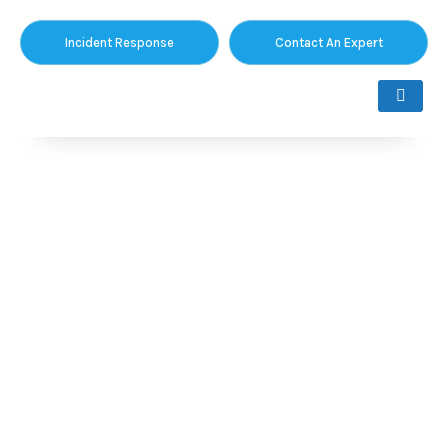
Incident Response
Contact An Expert