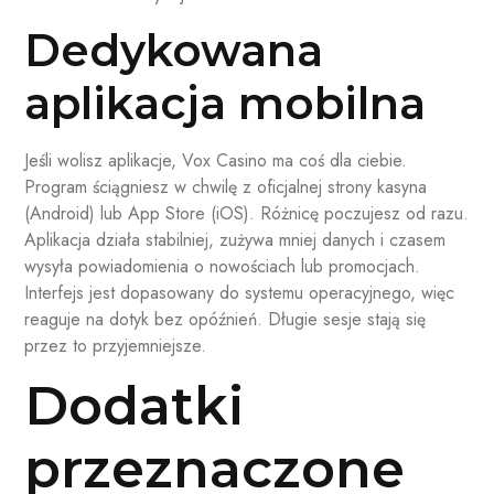
Dedykowana
aplikacja mobilna
Jeśli wolisz aplikacje, Vox Casino ma coś dla ciebie.
Program ściągniesz w chwilę z oficjalnej strony kasyna
(Android) lub App Store (iOS). Różnicę poczujesz od razu.
Aplikacja działa stabilniej, zużywa mniej danych i czasem
wysyła powiadomienia o nowościach lub promocjach.
Interfejs jest dopasowany do systemu operacyjnego, więc
reaguje na dotyk bez opóźnień. Długie sesje stają się
przez to przyjemniejsze.
Dodatki
przeznaczone