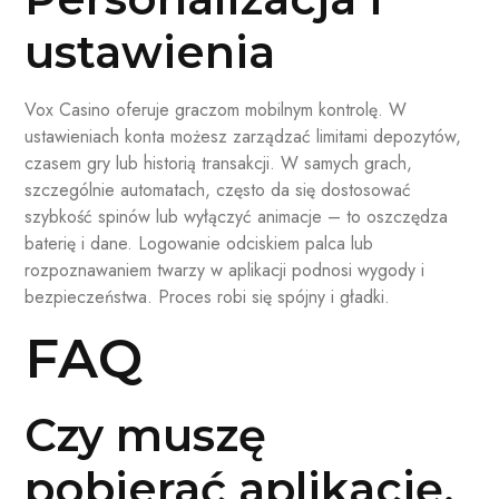
ustawienia
Vox Casino oferuje graczom mobilnym kontrolę. W
ustawieniach konta możesz zarządzać limitami depozytów,
czasem gry lub historią transakcji. W samych grach,
szczególnie automatach, często da się dostosować
szybkość spinów lub wyłączyć animacje – to oszczędza
baterię i dane. Logowanie odciskiem palca lub
rozpoznawaniem twarzy w aplikacji podnosi wygody i
bezpieczeństwa. Proces robi się spójny i gładki.
FAQ
Czy muszę
pobierać aplikację,