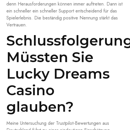
denn Herausforderungen können immer auftreten. Dann ist
ein schneller ein schneller Support entscheidend für das
Spielerlebnis. Die beständig positive Nennung stärkt das
Vertrauen.
Schlussfolgerung
Müssten Sie
Lucky Dreams
Casino
glauben?
Meine Untersuchung der Trustpilot-Bewertungen aus