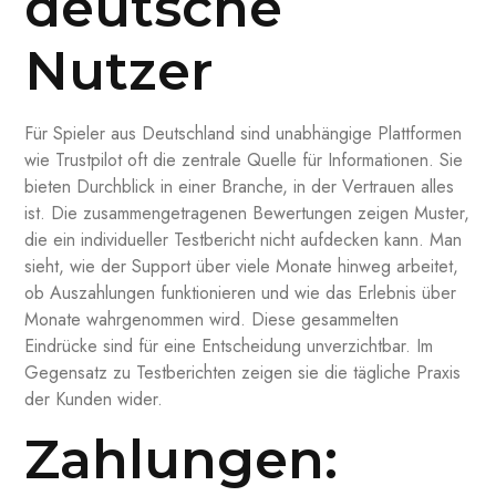
deutsche
Nutzer
Für Spieler aus Deutschland sind unabhängige Plattformen
wie Trustpilot oft die zentrale Quelle für Informationen. Sie
bieten Durchblick in einer Branche, in der Vertrauen alles
ist. Die zusammengetragenen Bewertungen zeigen Muster,
die ein individueller Testbericht nicht aufdecken kann. Man
sieht, wie der Support über viele Monate hinweg arbeitet,
ob Auszahlungen funktionieren und wie das Erlebnis über
Monate wahrgenommen wird. Diese gesammelten
Eindrücke sind für eine Entscheidung unverzichtbar. Im
Gegensatz zu Testberichten zeigen sie die tägliche Praxis
der Kunden wider.
Zahlungen: