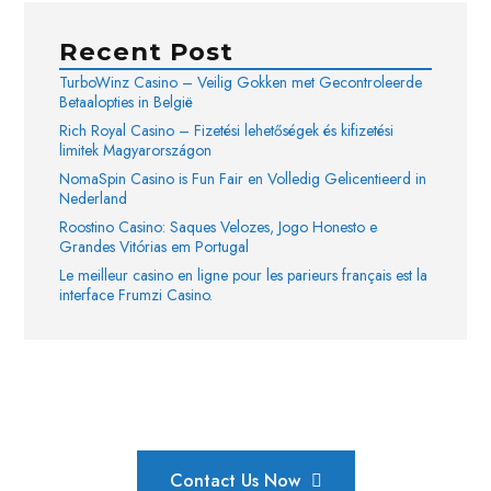
Recent Post
TurboWinz Casino – Veilig Gokken met Gecontroleerde
Betaalopties in België
Rich Royal Casino – Fizetési lehetőségek és kifizetési
limitek Magyarországon
NomaSpin Casino is Fun Fair en Volledig Gelicentieerd in
Nederland
Roostino Casino: Saques Velozes, Jogo Honesto e
Grandes Vitórias em Portugal
Le meilleur casino en ligne pour les parieurs français est la
interface Frumzi Casino.
Ready to Elevate Your IT
Infrastructure? Schedule a
Consultation Today!
Contact Us Now