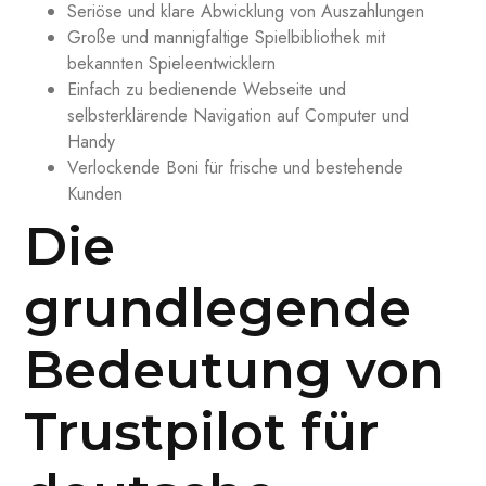
Seriöse und klare Abwicklung von Auszahlungen
Große und mannigfaltige Spielbibliothek mit
bekannten Spieleentwicklern
Einfach zu bedienende Webseite und
selbsterklärende Navigation auf Computer und
Handy
Verlockende Boni für frische und bestehende
Kunden
Die
grundlegende
Bedeutung von
Trustpilot für