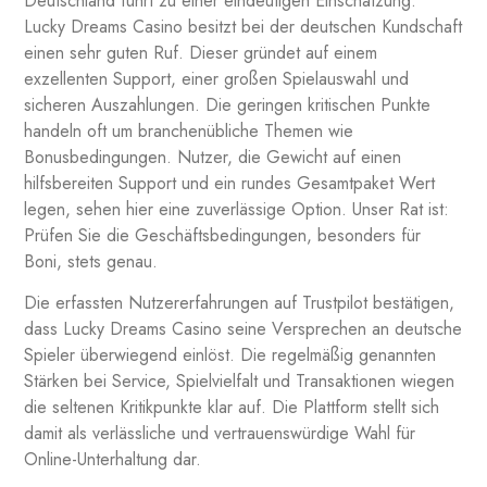
Deutschland führt zu einer eindeutigen Einschätzung.
Lucky Dreams Casino besitzt bei der deutschen Kundschaft
einen sehr guten Ruf. Dieser gründet auf einem
exzellenten Support, einer großen Spielauswahl und
sicheren Auszahlungen. Die geringen kritischen Punkte
handeln oft um branchenübliche Themen wie
Bonusbedingungen. Nutzer, die Gewicht auf einen
hilfsbereiten Support und ein rundes Gesamtpaket Wert
legen, sehen hier eine zuverlässige Option. Unser Rat ist:
Prüfen Sie die Geschäftsbedingungen, besonders für
Boni, stets genau.
Die erfassten Nutzererfahrungen auf Trustpilot bestätigen,
dass Lucky Dreams Casino seine Versprechen an deutsche
Spieler überwiegend einlöst. Die regelmäßig genannten
Stärken bei Service, Spielvielfalt und Transaktionen wiegen
die seltenen Kritikpunkte klar auf. Die Plattform stellt sich
damit als verlässliche und vertrauenswürdige Wahl für
Online-Unterhaltung dar.