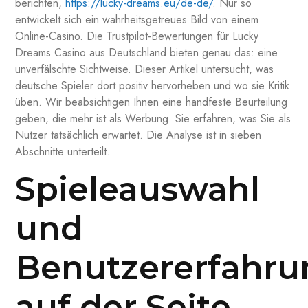
berichten,
https://lucky-dreams.eu/de-de/
. Nur so
entwickelt sich ein wahrheitsgetreues Bild von einem
Online-Casino. Die Trustpilot-Bewertungen für Lucky
Dreams Casino aus Deutschland bieten genau das: eine
unverfälschte Sichtweise. Dieser Artikel untersucht, was
deutsche Spieler dort positiv hervorheben und wo sie Kritik
üben. Wir beabsichtigen Ihnen eine handfeste Beurteilung
geben, die mehr ist als Werbung. Sie erfahren, was Sie als
Nutzer tatsächlich erwartet. Die Analyse ist in sieben
Abschnitte unterteilt.
Spieleauswahl
und
Benutzererfahru
auf der Seite