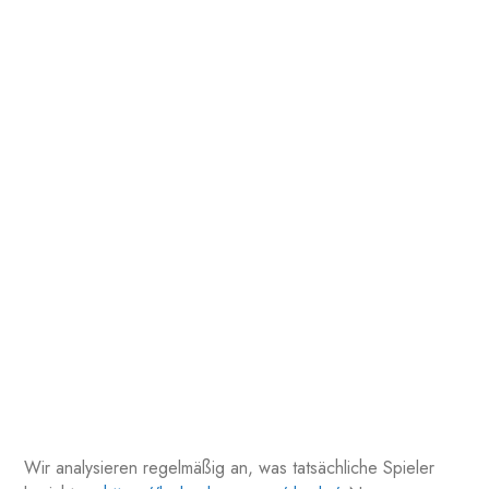
Wir analysieren regelmäßig an, was tatsächliche Spieler