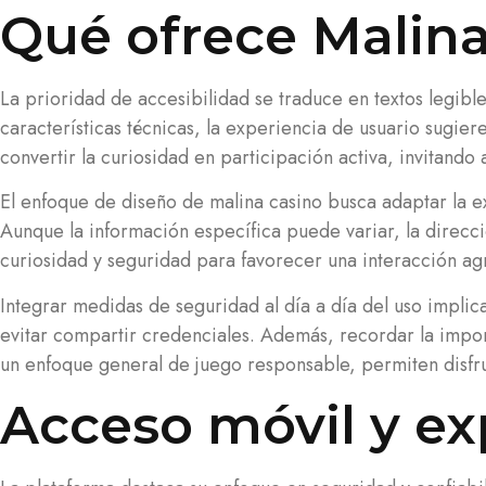
Qué ofrece Malina
La prioridad de accesibilidad se traduce en textos legibl
características técnicas, la experiencia de usuario sugier
convertir la curiosidad en participación activa, invitand
El enfoque de diseño de malina casino busca adaptar la e
Aunque la información específica puede variar, la direcci
curiosidad y seguridad para favorecer una interacción ag
Integrar medidas de seguridad al día a día del uso implic
evitar compartir credenciales. Además, recordar la impor
un enfoque general de juego responsable, permiten disfru
Acceso móvil y ex