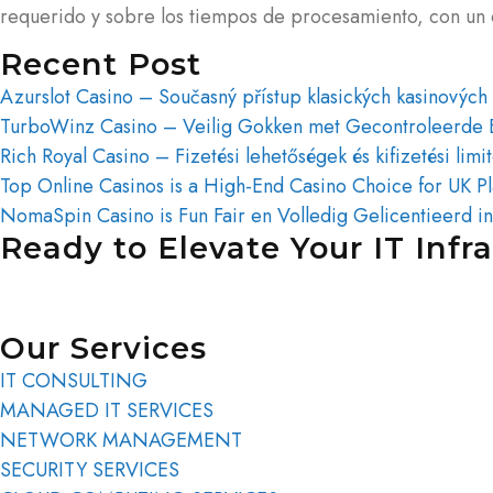
requerido y sobre los tiempos de procesamiento, con un 
Recent Post
Azurslot Casino – Současný přístup klasických kasinových 
TurboWinz Casino – Veilig Gokken met Gecontroleerde Be
Rich Royal Casino – Fizetési lehetőségek és kifizetési li
Top Online Casinos is a High-End Casino Choice for UK Pl
NomaSpin Casino is Fun Fair en Volledig Gelicentieerd i
Ready to Elevate Your IT Infr
Our Services
IT CONSULTING
MANAGED IT SERVICES
NETWORK MANAGEMENT
SECURITY SERVICES