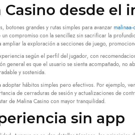
 Casino desde el i
es, botones grandes y rutas simples para avanzar
malinaa-
e un compromiso con la sencillez sin sacrificar la profundi
o a ampliar la exploración a secciones de juego, promocion
xperiencia según el perfil del jugador, con recomendacio
ón general es que el usuario se sienta acompañado, no abr
radable y sostenida.
a adoptar hábitos simples pero efectivos. Por ejemplo, ver
tancia de cerraduras de sesión y actualizaciones de cont
tar de Malina Casino con mayor tranquilidad.
periencia sin app