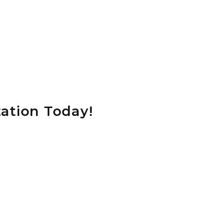
tation Today!