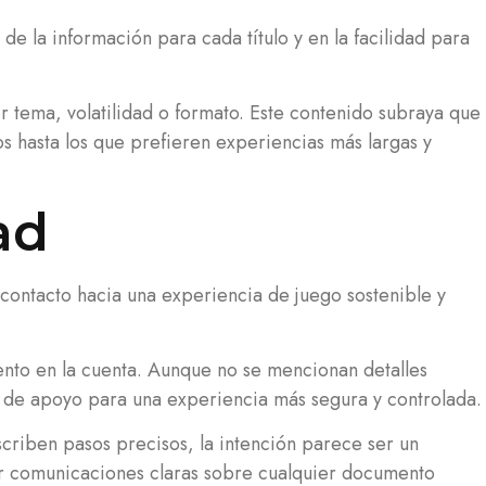
de la información para cada título y en la facilidad para
or tema, volatilidad o formato. Este contenido subraya que
os hasta los que prefieren experiencias más largas y
ad
contacto hacia una experiencia de juego sostenible y
nto en la cuenta. Aunque no se mencionan detalles
os de apoyo para una experiencia más segura y controlada.
scriben pasos precisos, la intención parece ser un
ar comunicaciones claras sobre cualquier documento