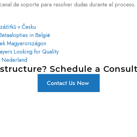
canal de soporte para resolver dudas durante el proceso.
zážitků v Česku
taalopties in België
mitek Magyarországon
ayers Looking for Quality
n Nederland
astructure? Schedule a Consul
Contact Us Now