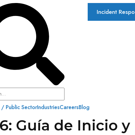
Incident Resp
/ Public Sector
Industries
Careers
Blog
: Guía de Inicio y