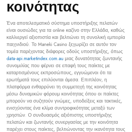
κοινότητας
Ένα αποτελεσματικό σύστημα υποστήριξης πελατών
είναι ουσιώδες για τα online καζίνο στην Ελλάδα, καθώς
καλλιεργεί αξιοπιστία και βελτιώνει τη συνολική εμπειρία
παιχνιδιού. Το Maneki Casino ξεχωρίζει σε αυτόν τον
τομέα παρέχοντας διάφορες οδούς υποστήριξης, όπως
data-api.marketindex.com.au
μιας δυνατότητας ζωντανής
συνομιλίας που φέρνει σε επαφή τους παίκτες με
καταρτισμένους εκπροσώπους, εγγυώμενοι ότι τα
ερωτήματά τους επιλύονται άμεσα. Επιπλέον, η
πλατφόρμα ενθαρρύνει τη συμμετοχή της κοινότητας
μέσω δυναμικών φόρουμ κοινότητας όπου οι παίκτες
μπορούν να συζητούν γνώμες, υποδείξεις και τακτικές,
ενισχύοντας ένα κλίμα συντροφικότητας μεταξύ των
χρηστών. Ο συνδυασμός αξιόπιστης υποστήριξης
πελατών και ζωντανής συνεργασίας με την κοινότητα
παρέχει στους παίκτες, βελτιώνοντας την ικανότητα τους