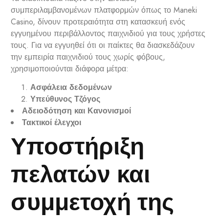
συμπεριλαμβανομένων πλατφορμών όπως το Maneki
Casino, δίνουν προτεραιότητα στη κατασκευή ενός
εγγυημένου περιβάλλοντος παιχνιδιού για τους χρήστες
τους. Για να εγγυηθεί ότι οι παίκτες θα διασκεδάζουν
την εμπειρία παιχνιδιού τους χωρίς φόβους,
χρησιμοποιούνται διάφορα μέτρα:
Ασφάλεια δεδομένων
Υπεύθυνος Τζόγος
Αδειοδότηση και Κανονισμοί
Τακτικοί έλεγχοι
Υποστήριξη
πελατών και
συμμετοχή της