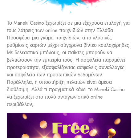
Το Maneki Casino ξεχωρίζει σε μια εξέχουσα επιλογή για
τους λάτρεις των online παιχνιδιών στην Ελλάδα.
Προσφέρει μια γκάμα παιχνιδιών, από κλασικές
ρυθμίσεις καρτών μέχρι σύγχρονα βίντεο κουλοχέρηδες.
Με δελεαστικά μπόνους, οι παίκτες μπορούν να
βελτιώσουν την εμπειρία τους. Η ασφάλεια παραμένει
προτεραιότητα, εξασφαλίζοντας ασφαλείς συναλλαγές
και ασφάλεια των προσωπικών δεδομένων.
Παράλληλα, η υποστήριξη πελατών είναι άμεσα
διαθέσιμη. Αλλά τι πραγματικά κάνει το Maneki Casino
να ξεχωρίζει στο πολύ ανταγωνιστικό online
περιβάλλον;