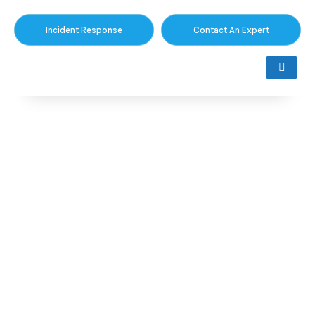
Incident Response
Contact An Expert