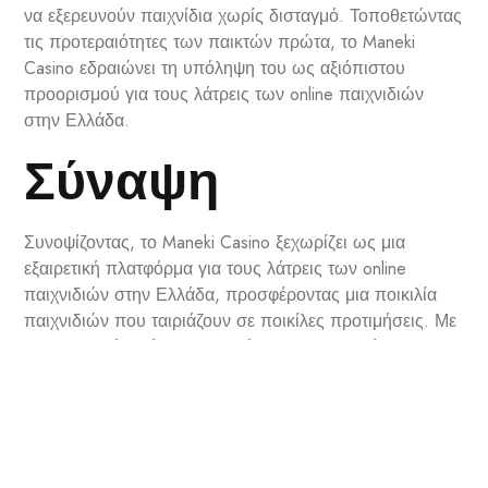
να εξερευνούν παιχνίδια χωρίς δισταγμό. Τοποθετώντας
τις προτεραιότητες των παικτών πρώτα, το Maneki
Casino εδραιώνει τη υπόληψη του ως αξιόπιστου
προορισμού για τους λάτρεις των online παιχνιδιών
στην Ελλάδα.
Σύναψη
Συνοψίζοντας, το Maneki Casino ξεχωρίζει ως μια
εξαιρετική πλατφόρμα για τους λάτρεις των online
παιχνιδιών στην Ελλάδα, προσφέροντας μια ποικιλία
παιχνιδιών που ταιριάζουν σε ποικίλες προτιμήσεις. Με
τα ελκυστικά μπόνους, την εύχρηστη διεπαφή και τη
δέσμευσή του στην ασφάλεια, οι παίκτες μπορούν να
βυθιστούν σε μια ασφαλή και ευχάριστη εμπειρία
παιχνιδιού. Η δεσμευμένη ομάδα υποστήριξης πελατών
και τα δραστήρια φόρουμ της κοινότητας ενθαρρύνουν
περαιτέρω το αίσθημα συντροφικότητας, καθιστώντας