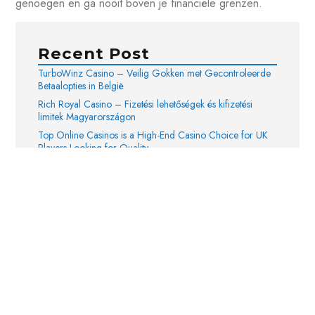
genoegen en ga nooit boven je financiële grenzen.
Recent Post
TurboWinz Casino – Veilig Gokken met Gecontroleerde
Betaalopties in België
Rich Royal Casino – Fizetési lehetőségek és kifizetési
limitek Magyarországon
Top Online Casinos is a High-End Casino Choice for UK
Players Looking for Quality
NomaSpin Casino is Fun Fair en Volledig Gelicentieerd in
Nederland
Roostino Casino: Saques Velozes, Jogo Honesto e
Grandes Vitórias em Portugal
Ready to Elevate Your IT
Infrastructure? Schedule a
Consultation Today!