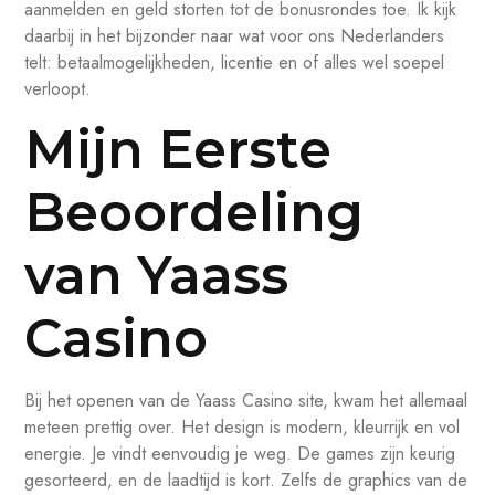
aanmelden en geld storten tot de bonusrondes toe. Ik kijk
daarbij in het bijzonder naar wat voor ons Nederlanders
telt: betaalmogelijkheden, licentie en of alles wel soepel
verloopt.
Mijn Eerste
Beoordeling
van Yaass
Casino
Bij het openen van de Yaass Casino site, kwam het allemaal
meteen prettig over. Het design is modern, kleurrijk en vol
energie. Je vindt eenvoudig je weg. De games zijn keurig
gesorteerd, en de laadtijd is kort. Zelfs de graphics van de