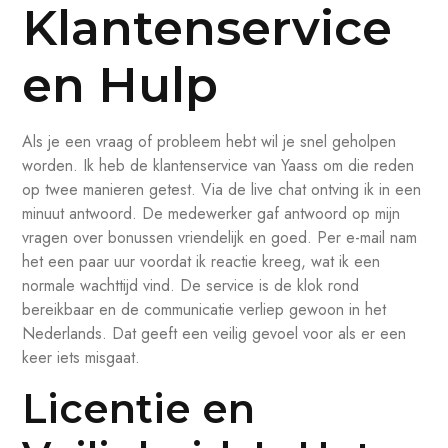
Klantenservice
en Hulp
Als je een vraag of probleem hebt wil je snel geholpen
worden. Ik heb de klantenservice van Yaass om die reden
op twee manieren getest. Via de live chat ontving ik in een
minuut antwoord. De medewerker gaf antwoord op mijn
vragen over bonussen vriendelijk en goed. Per e-mail nam
het een paar uur voordat ik reactie kreeg, wat ik een
normale wachttijd vind. De service is de klok rond
bereikbaar en de communicatie verliep gewoon in het
Nederlands. Dat geeft een veilig gevoel voor als er een
keer iets misgaat.
Licentie en