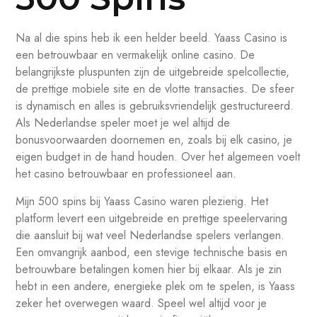
Na al die spins heb ik een helder beeld. Yaass Casino is
een betrouwbaar en vermakelijk online casino. De
belangrijkste pluspunten zijn de uitgebreide spelcollectie,
de prettige mobiele site en de vlotte transacties. De sfeer
is dynamisch en alles is gebruiksvriendelijk gestructureerd.
Als Nederlandse speler moet je wel altijd de
bonusvoorwaarden doornemen en, zoals bij elk casino, je
eigen budget in de hand houden. Over het algemeen voelt
het casino betrouwbaar en professioneel aan.
Mijn 500 spins bij Yaass Casino waren plezierig. Het
platform levert een uitgebreide en prettige speelervaring
die aansluit bij wat veel Nederlandse spelers verlangen.
Een omvangrijk aanbod, een stevige technische basis en
betrouwbare betalingen komen hier bij elkaar. Als je zin
hebt in een andere, energieke plek om te spelen, is Yaass
zeker het overwegen waard. Speel wel altijd voor je