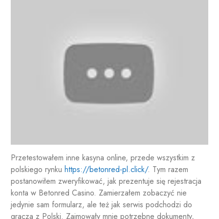
Przetestowałem inne kasyna online, przede wszystkim z
polskiego rynku
https://betonred-pl.click/
. Tym razem
postanowiłem zweryfikować, jak prezentuje się rejestracja
konta w Betonred Casino. Zamierzałem zobaczyć nie
jedynie sam formularz, ale też jak serwis podchodzi do
gracza z Polski. Zajmowały mnie potrzebne dokumenty,