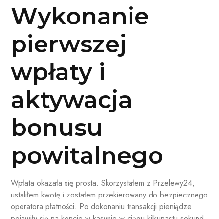
Wykonanie
pierwszej
wpłaty i
aktywacja
bonusu
powitalnego
Wpłata okazała się prosta. Skorzystałem z Przelewy24,
ustaliłem kwotę i zostałem przekierowany do bezpiecznego
operatora płatności. Po dokonaniu transakcji pieniądze
pojawiły się na koncie w kasynie w ciągu kilkunastu sekund.