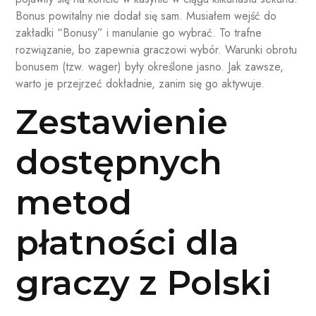
Bonus powitalny nie dodał się sam. Musiałem wejść do
zakładki “Bonusy” i manulanie go wybrać. To trafne
rozwiązanie, bo zapewnia graczowi wybór. Warunki obrotu
bonusem (tzw. wager) były określone jasno. Jak zawsze,
warto je przejrzeć dokładnie, zanim się go aktywuje.
Zestawienie
dostępnych
metod
płatności dla
graczy z Polski