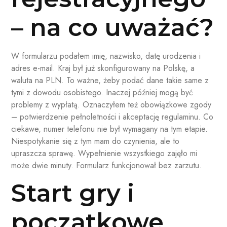
– na co uważać?
W formularzu podałem imię, nazwisko, datę urodzenia i
adres e-mail. Kraj był już skonfigurowany na Polskę, a
waluta na PLN. To ważne, żeby podać dane takie same z
tymi z dowodu osobistego. Inaczej później mogą być
problemy z wypłatą. Oznaczyłem też obowiązkowe zgody
– potwierdzenie pełnoletności i akceptację regulaminu. Co
ciekawe, numer telefonu nie był wymagany na tym etapie.
Niespotykanie się z tym mam do czynienia, ale to
upraszcza sprawę. Wypełnienie wszystkiego zajęło mi
może dwie minuty. Formularz funkcjonował bez zarzutu.
Start gry i
początkowe