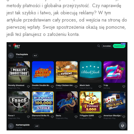
metody płatności i globalna przejrzystość. Czy naprawdę
jest tak szybko i łatwo, jak obiecują reklamy? W tym
artykule przedstawiam cały proces, od wejścia na stronę do
pierwszej wpłaty. Swoje spostrzeżenia okażą się pomocne,
jeśli też planujesz o założeniu konta.