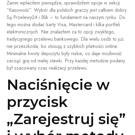
Zanim wpłaciłem pieniądze, sprawdziłem opcje w sekcji
“Kasowość”. Wybór dla polskich graczy jest całkiem dobry.
Są Przelewy24 i Blik – to fundament na naszym rynku. Do
tego można dodać karty Visa, Mastercard i kilka portfeli
elektronicznych. Nie znalazłem za to opcji zwykłego,
tradycyjnego przelewu bankowego. Dla wielu osób to już
nie przeszkoda, bo stosują z szybkich płatności online.
Minimalne kwoty depozytu były niskie, co daje możliwość
zacząć grę od małej stawki. Przy każdej metodzie podany
był szacowany czas realizacji przelewu.
Naciśnięcie w
przycisk
„Zarejestruj się”