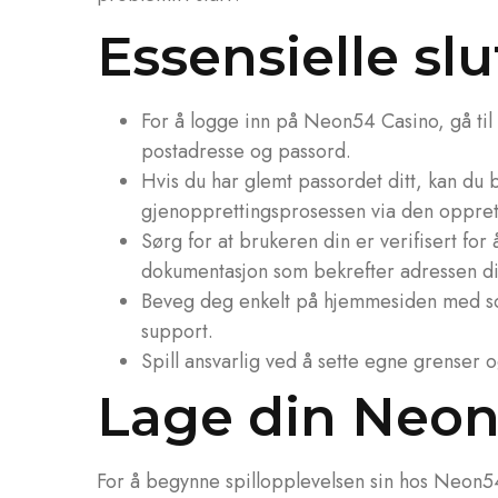
Essensielle sl
For å logge inn på Neon54 Casino, gå til 
postadresse og passord.
Hvis du har glemt passordet ditt, kan du 
gjenopprettingsprosessen via den oppret
Sørg for at brukeren din er verifisert for å
dokumentasjon som bekrefter adressen di
Beveg deg enkelt på hjemmesiden med sorte
support.
Spill ansvarlig ved å sette egne grenser 
Lage din Neon
For å begynne spillopplevelsen sin hos Neon5