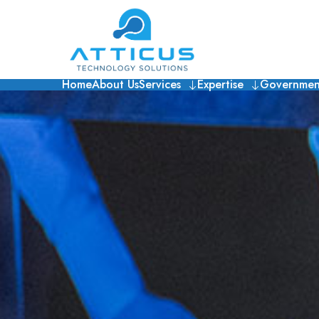
Home
About Us
Services
Expertise
Government