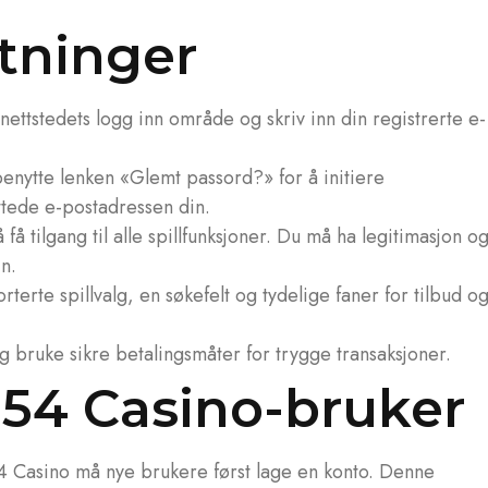
utninger
nettstedets logg inn område og skriv inn din registrerte e-
benytte lenken «Glemt passord?» for å initiere
tede e-postadressen din.
 få tilgang til alle spillfunksjoner. Du må ha legitimasjon o
n.
rte spillvalg, en søkefelt og tydelige faner for tilbud o
og bruke sikre betalingsmåter for trygge transaksjoner.
54 Casino-bruker
4 Casino må nye brukere først lage en konto. Denne