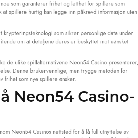
oe som garanterer frihet og letthet for spillere som
lik at spillere hurtig kan legge inn påkrevd informasjon uten
t krypteringsteknologi som sikrer personlige data under
vitende om at detaljene deres er beskyttet mot uønsket
øke de ulike spillalternativene Neon54 Casino presenterer
velse. Denne brukervennlige, men trygge metoden for
v frihet som nye spillere ønsker.
å Neon54 Casino-
nom Neon54 Casinos nettsted for å få full utnyttelse av