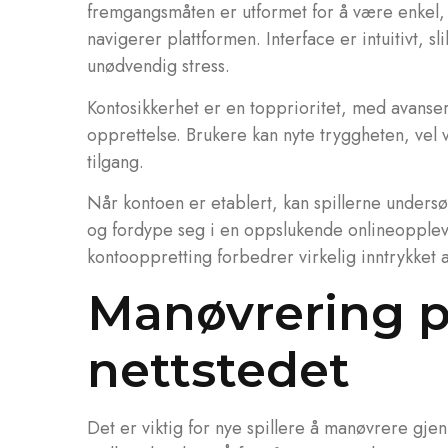
fremgangsmåten er utformet for å være enkel, n
navigerer plattformen. Interface er intuitivt, s
unødvendig stress.
Kontosikkerhet er en topprioritet, med avanser
opprettelse. Brukere kan nyte tryggheten, vel 
tilgang.
Når kontoen er etablert, kan spillerne unders
og fordype seg i en oppslukende onlineopple
kontooppretting forbedrer virkelig inntrykket a
Manøvrering p
nettstedet
Det er viktig for nye spillere å manøvrere gjen