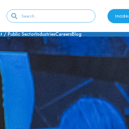
Incid
 / Public Sector
Industries
Careers
Blog