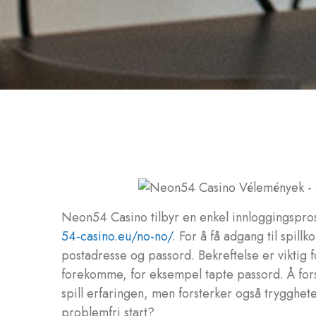
Neon54 Casino tilbyr en enkel innloggingspro
54-casino.eu/no-no/
. For å få adgang til spill
postadresse og passord. Bekreftelse er viktig f
forekomme, for eksempel tapte passord. Å fors
spill erfaringen, men forsterker også trygghet
problemfri start?