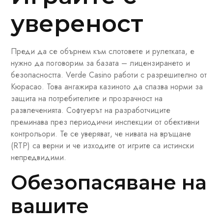
увереност
Преди да се обърнем към слотовете и рулетката, е
нужно да поговорим за базата – лицензирането и
безопасността. Verde Casino работи с разрешително от
Кюрасао. Това ангажира казиното да спазва норми за
защита на потребителите и прозрачност на
развлеченията. Софтуерът на разработчиците
преминава през периодични инспекции от обективни
контрольори. Те се уверяват, че нивата на връщане
(RTP) са верни и че изходите от игрите са истински
непредвидими.
Обезопасяване на
вашите