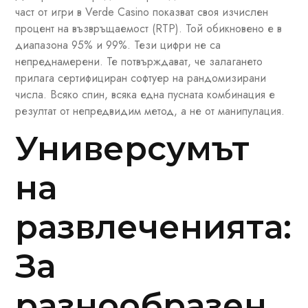
част от игри в Verde Casino показват своя изчислен
процент на възвръщаемост (RTP). Той обикновено е в
диапазона 95% и 99%. Тези цифри не са
непреднамерени. Те потвърждават, че залагането
прилага сертифициран софтуер на рандомизирани
числа. Всяко спин, всяка една пусната комбинация е
резултат от непредвидим метод, а не от манипулация.
Универсумът
на
развлеченията:
За
разнообразен