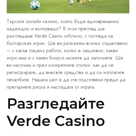
Търсите онлайн казино, което бъде едновременно
надеждно и вълнуващо? В този преглед ще
разгледаме Verde Casino отблизо, с погледа на
българския играч. Ще ви разкажем всичко съществено
– с какъв лиценз работи, колко е защитено, какви
игри има и с какви бонуси можете да започнете. Ще
ви насочим и през конкретните стъпки: как да се
регистрирате, да внесете средства и да си изплатите
печалбите. Нашата цел е да сте подготвени преди да
прегърнете риска и насладата от играта.
Разгледайте
Verde Casino