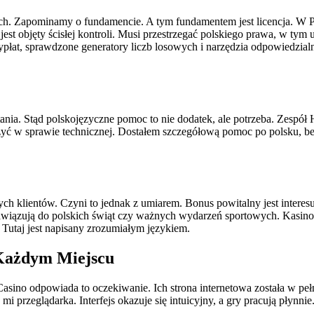
ach. Zapominamy o fundamencie. A tym fundamentem jest licencja. W Po
 jest objęty ścisłej kontroli. Musi przestrzegać polskiego prawa, w ty
płat, sprawdzone generatory liczb losowych i narzędzia odpowiedzialn
ia. Stąd polskojęzyczne pomoc to nie dodatek, ale potrzeba. Zespół Ha
yć w sprawie technicznej. Dostałem szczegółową pomoc po polsku, bez 
 klientów. Czyni to jednak z umiarem. Bonus powitalny jest interesuj
 nawiązują do polskich świąt czy ważnych wydarzeń sportowych. Kasino
 Tutaj jest napisany zrozumiałym językiem.
 Każdym Miejscu
Casino odpowiada to oczekiwanie. Ich strona internetowa została w p
i przeglądarka. Interfejs okazuje się intuicyjny, a gry pracują płynni