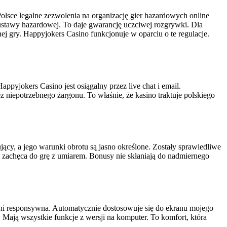
lsce legalne zezwolenia na organizację gier hazardowych online
m ustawy hazardowej. To daje gwarancję uczciwej rozgrywki. Dla
ej gry. Happyjokers Casino funkcjonuje w oparciu o te regulacje.
ppyjokers Casino jest osiągalny przez live chat i email.
niepotrzebnego żargonu. To właśnie, że kasino traktuje polskiego
ący, a jego warunki obrotu są jasno określone. Zostały sprawiedliwe
 zachęca do grę z umiarem. Bonusy nie skłaniają do nadmiernego
ełni responsywna. Automatycznie dostosowuje się do ekranu mojego
e. Mają wszystkie funkcje z wersji na komputer. To komfort, która