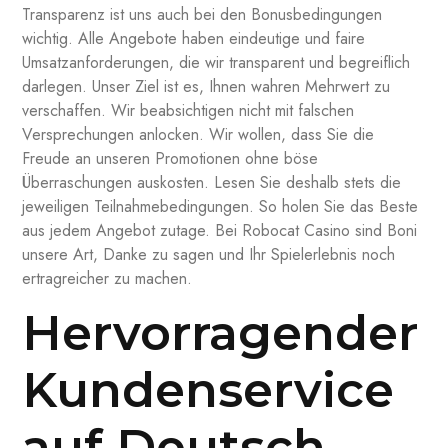
Transparenz ist uns auch bei den Bonusbedingungen
wichtig. Alle Angebote haben eindeutige und faire
Umsatzanforderungen, die wir transparent und begreiflich
darlegen. Unser Ziel ist es, Ihnen wahren Mehrwert zu
verschaffen. Wir beabsichtigen nicht mit falschen
Versprechungen anlocken. Wir wollen, dass Sie die
Freude an unseren Promotionen ohne böse
Überraschungen auskosten. Lesen Sie deshalb stets die
jeweiligen Teilnahmebedingungen. So holen Sie das Beste
aus jedem Angebot zutage. Bei Robocat Casino sind Boni
unsere Art, Danke zu sagen und Ihr Spielerlebnis noch
ertragreicher zu machen.
Hervorragender
Kundenservice
auf Deutsch