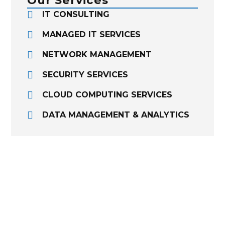
IT CONSULTING
MANAGED IT SERVICES
NETWORK MANAGEMENT
SECURITY SERVICES
CLOUD COMPUTING SERVICES
DATA MANAGEMENT & ANALYTICS