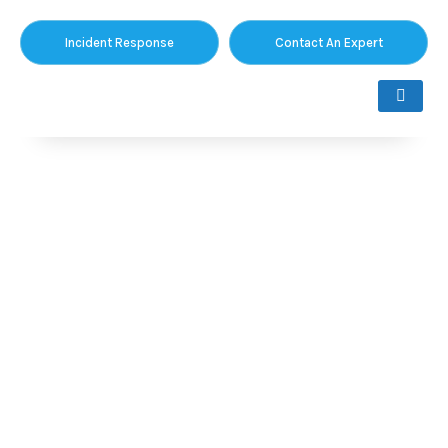
Incident Response
Contact An Expert