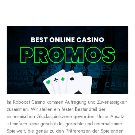
Im Robocat Casino kommen Aufregung und Zuverlässigkeit
zusammen. Wir stellen ein fester Bestandteil der
einheimischen Glücksspielszene geworden. Unser Ansatz
ist einfach: eine geschützte, gerechte und unterhaltsame
Spielwelt, die genau zu den Präferenzen der Spielenden