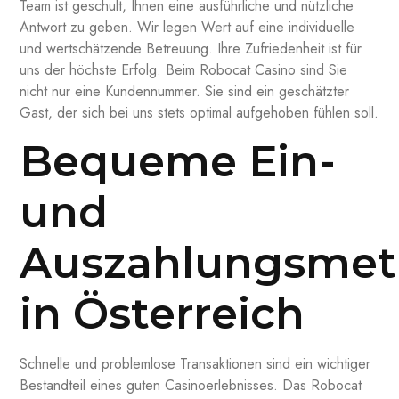
Team ist geschult, Ihnen eine ausführliche und nützliche
Antwort zu geben. Wir legen Wert auf eine individuelle
und wertschätzende Betreuung. Ihre Zufriedenheit ist für
uns der höchste Erfolg. Beim Robocat Casino sind Sie
nicht nur eine Kundennummer. Sie sind ein geschätzter
Gast, der sich bei uns stets optimal aufgehoben fühlen soll.
Bequeme Ein-
und
Auszahlungsme
in Österreich
Schnelle und problemlose Transaktionen sind ein wichtiger
Bestandteil eines guten Casinoerlebnisses. Das Robocat