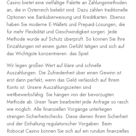
Casino bietet eine vielfältige Palette an Zahlungsmethoden
an, die in Österreich beliebt sind. Dazu zählen traditionelle
Optionen wie Banküberweisung und Kreditkarten. Ebenso
haben Sie moderne E-Wallets und Prepaid-Lösungen, die
für mehr Flexibilität und Geschwindigkeit sorgen. Jede
Methode wurde auf Schutz überprüft. So können Sie Ihre
Einzahlungen mit einem guten Gefühl tätigen und sich auf
das Wichtigste konzentrieren: das Spiel.
Wir legen großen Wert auf klare und schnelle
Auszahlungen. Die Zufriedenheit über einen Gewinn ist
erst dann perfekt, wenn das Geld verlässlich auf Ihrem
Konto ist. Unsere Auszahlungszeiten sind
wettbewerbsfähig. Sie hängen von der bevorzugten
Methode ab. Unser Team bearbeitet jede Anfrage so rasch
wie möglich. Alle finanziellen Vorgänge unterliegen
strengen Sicherheitschecks. Diese dienen Ihrem Sicherheit
und der Einhaltung regulatorischer Vorgaben. Beim
Robocat Casino können Sie sich auf ein rundum finanzielles