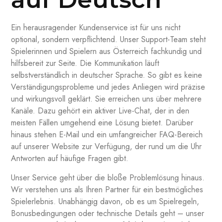
Ein herausragender Kundenservice ist für uns nicht
optional, sondern verpflichtend. Unser Support-Team steht
Spielerinnen und Spielern aus Österreich fachkundig und
hilfsbereit zur Seite. Die Kommunikation läuft
selbstverständlich in deutscher Sprache. So gibt es keine
Verständigungsprobleme und jedes Anliegen wird präzise
und wirkungsvoll geklärt. Sie erreichen uns über mehrere
Kanäle. Dazu gehört ein aktiver Live-Chat, der in den
meisten Fällen umgehend eine Lösung bietet. Darüber
hinaus stehen E-Mail und ein umfangreicher FAQ-Bereich
auf unserer Website zur Verfügung, der rund um die Uhr
Antworten auf häufige Fragen gibt.
Unser Service geht über die bloße Problemlösung hinaus.
Wir verstehen uns als Ihren Partner für ein bestmögliches
Spielerlebnis. Unabhängig davon, ob es um Spielregeln,
Bonusbedingungen oder technische Details geht – unser