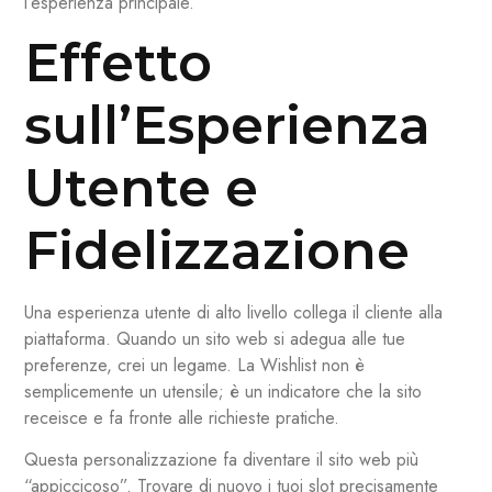
l’esperienza principale.
Effetto
sull’Esperienza
Utente e
Fidelizzazione
Una esperienza utente di alto livello collega il cliente alla
piattaforma. Quando un sito web si adegua alle tue
preferenze, crei un legame. La Wishlist non è
semplicemente un utensile; è un indicatore che la sito
receisce e fa fronte alle richieste pratiche.
Questa personalizzazione fa diventare il sito web più
“appiccicoso”. Trovare di nuovo i tuoi slot precisamente