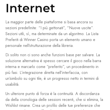
Internet
La maggior parte delle piattaforme si basa ancora su
sezioni predefinite: “I più gettonati”, “Nuove uscite”.
Sezioni utili, sì, ma determinate da un algoritmo. La Lista
Preferiti di Winner Casino porta un elemento umano e
personale nell’strutturazione della libreria.
Di solito non ci sono anche funzioni base per salvare. La
soluzione alternativa è spesso cercare il gioco nella barra
interna e marcarlo come “preferito”, un procedimento in
più fasi. L’integrazione diretta nell’interfaccia, con
un’simbolo su ogni tile, è un progresso netto in termini di
usabilità.
Un ulteriore punto di forza è la continuità. A discordanza
da della cronologia delle sessioni recenti, che si elimina, la
Wishlist rimane. Crea un profilo delle tue preferenze che