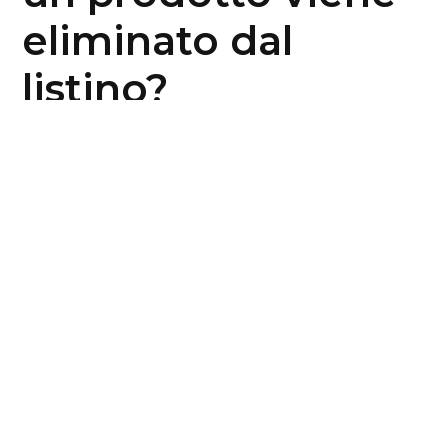
eliminato dal
listino?
Se un slot viene rimosso dal listino di Winner Casino, verrà
rimosso in modo automatico anche dalla tua Wishlist. È un
meccanismo consueto, che garantisce che la wishlist
includa solo giochi giocabili e giocabili, prevenendo link
non funzionanti e disappunti.
La funzione è
disponibile su
mobile?
Sì, completamente. La grafica della Wishlist è perfezionata