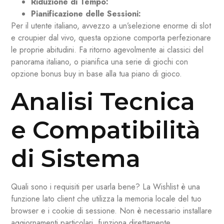
Riduzione di Tempo:
Pianificazione delle Sessioni:
Per il utente italiano, avvezzo a un’selezione enorme di slot
e croupier dal vivo, questa opzione comporta perfezionare
le proprie abitudini. Fa ritorno agevolmente ai classici del
panorama italiano, o pianifica una serie di giochi con
opzione bonus buy in base alla tua piano di gioco.
Analisi Tecnica
e Compatibilità
di Sistema
Quali sono i requisiti per usarla bene? La Wishlist è una
funzione lato client che utilizza la memoria locale del tuo
browser e i cookie di sessione. Non è necessario installare
aggiornamenti particolari, funziona direttamente.