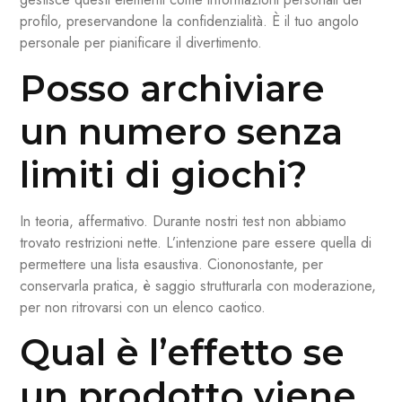
profilo, preservandone la confidenzialità. È il tuo angolo
personale per pianificare il divertimento.
Posso archiviare
un numero senza
limiti di giochi?
In teoria, affermativo. Durante nostri test non abbiamo
trovato restrizioni nette. L’intenzione pare essere quella di
permettere una lista esaustiva. Ciononostante, per
conservarla pratica, è saggio strutturarla con moderazione,
per non ritrovarsi con un elenco caotico.
Qual è l’effetto se
un prodotto viene