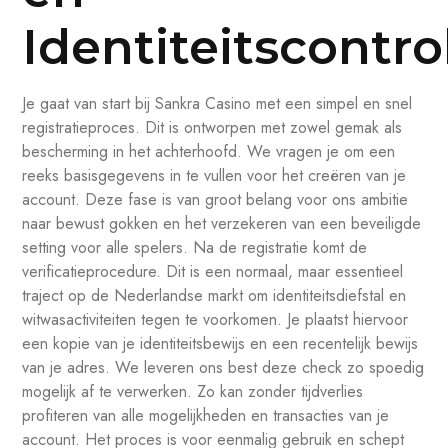
Identiteitscontro
Je gaat van start bij Sankra Casino met een simpel en snel
registratieproces. Dit is ontworpen met zowel gemak als
bescherming in het achterhoofd. We vragen je om een
reeks basisgegevens in te vullen voor het creëren van je
account. Deze fase is van groot belang voor ons ambitie
naar bewust gokken en het verzekeren van een beveiligde
setting voor alle spelers. Na de registratie komt de
verificatieprocedure. Dit is een normaal, maar essentieel
traject op de Nederlandse markt om identiteitsdiefstal en
witwasactiviteiten tegen te voorkomen. Je plaatst hiervoor
een kopie van je identiteitsbewijs en een recentelijk bewijs
van je adres. We leveren ons best deze check zo spoedig
mogelijk af te verwerken. Zo kan zonder tijdverlies
profiteren van alle mogelijkheden en transacties van je
account. Het proces is voor eenmalig gebruik en schept