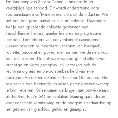
De fundering van Sankra Casino is ons brede en
veelzijdige spelaanbod. Dit wordt ondersteund door
vooraanstaande softwareleveranciers uit de industrie. We
hebben een groot aantal titels in de selectie. Daaronder
tref je een opvallende collectie gokkasten met
verschillende thema’s, unieke features en progressive
jackpots. Liefhebbers van conventioneel casinogenot
kunnen rekenen bij meerdere varianten van blackjack,
roulette, baccarat en poker, allemaal met live dealers voor
een echte sfeer. De software waarborgt niet alleen voor
prachtige en vlotte gameplay. Hij verzekert ook de
rechtvaardigheid en onvoorspelbaarheid van elke
spelronde via erkende Random Number Generators. Het
resultaat is een boeiende en solide gaming sessie waarop
je kunt rekenen. Onze samenwerkingen met ontwikkelaars
als NetEnt, Play’n GO en Evolution Gaming garanderen
voor constante vernieuwing en de hoogste standaarden op
het gebied van graphics, geluid en gameplay.