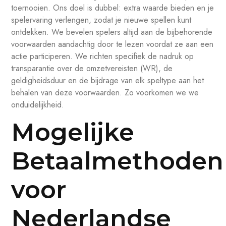
toernooien. Ons doel is dubbel: extra waarde bieden en je
spelervaring verlengen, zodat je nieuwe spellen kunt
ontdekken. We bevelen spelers altijd aan de bijbehorende
voorwaarden aandachtig door te lezen voordat ze aan een
actie participeren. We richten specifiek de nadruk op
transparantie over de omzetvereisten (WR), de
geldigheidsduur en de bijdrage van elk speltype aan het
behalen van deze voorwaarden. Zo voorkomen we we
onduidelijkheid.
Mogelijke
Betaalmethoden
voor
Nederlandse