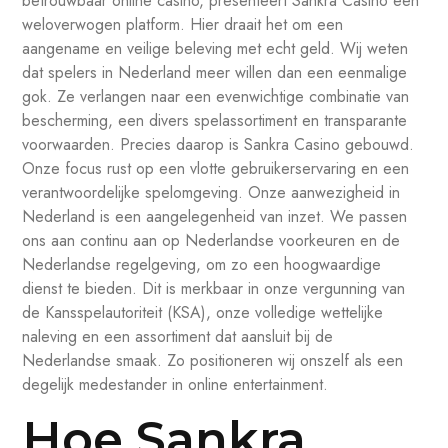
betrouwbaar online casino, presenteert Sankra Casino een
weloverwogen platform. Hier draait het om een
aangename en veilige beleving met echt geld. Wij weten
dat spelers in Nederland meer willen dan een eenmalige
gok. Ze verlangen naar een evenwichtige combinatie van
bescherming, een divers spelassortiment en transparante
voorwaarden. Precies daarop is Sankra Casino gebouwd.
Onze focus rust op een vlotte gebruikerservaring en een
verantwoordelijke spelomgeving. Onze aanwezigheid in
Nederland is een aangelegenheid van inzet. We passen
ons aan continu aan op Nederlandse voorkeuren en de
Nederlandse regelgeving, om zo een hoogwaardige
dienst te bieden. Dit is merkbaar in onze vergunning van
de Kansspelautoriteit (KSA), onze volledige wettelijke
naleving en een assortiment dat aansluit bij de
Nederlandse smaak. Zo positioneren wij onszelf als een
degelijk medestander in online entertainment.
Hoe Sankra