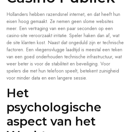
Hollanders hebben razendsnel internet, en dat heeft hun
eisen hoog gemaakt. Ze nemen geen slome websites
meer. Een vertraging van een paar seconden op een
casino-site veroorzaakt irritatie. Speler haken dan af, wat
de site klanten kost. Naast dat ongeduld zijn er technische
factoren. Een vliegensvlugge laadtijd is meestal een teken
van een goed onderhouden technische infrastructuur, wat
weer beter is voor de stabiliteit en beveiliging. Voor
spelers die met hun telefoon speelt, betekent zuinigheid
voor minder data en een langere sessie.
Het
psychologische
aspect van het