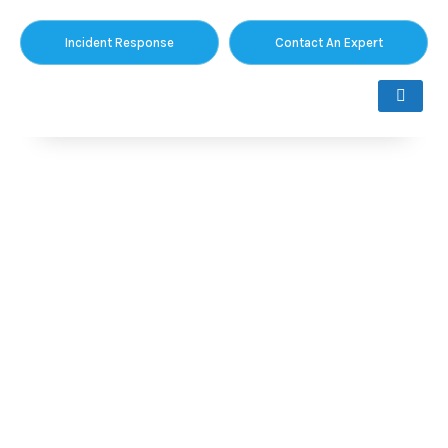
Incident Response
Contact An Expert