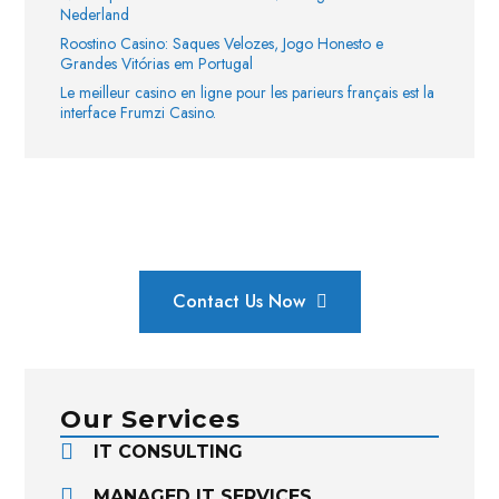
Nederland
Roostino Casino: Saques Velozes, Jogo Honesto e
Grandes Vitórias em Portugal
Le meilleur casino en ligne pour les parieurs français est la
interface Frumzi Casino.
Ready to Elevate Your IT
Infrastructure? Schedule a
Consultation Today!
Contact Us Now
Our Services
IT CONSULTING
MANAGED IT SERVICES