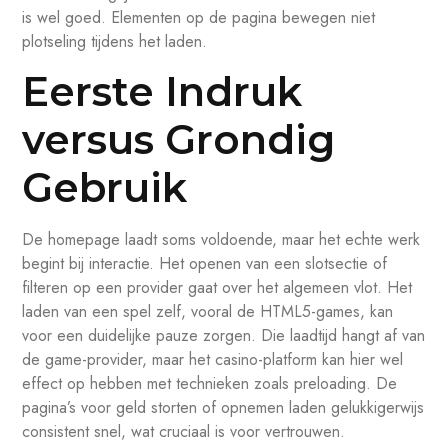
is wel goed. Elementen op de pagina bewegen niet
plotseling tijdens het laden.
Eerste Indruk
versus Grondig
Gebruik
De homepage laadt soms voldoende, maar het echte werk
begint bij interactie. Het openen van een slotsectie of
filteren op een provider gaat over het algemeen vlot. Het
laden van een spel zelf, vooral de HTML5-games, kan
voor een duidelijke pauze zorgen. Die laadtijd hangt af van
de game-provider, maar het casino-platform kan hier wel
effect op hebben met technieken zoals preloading. De
pagina’s voor geld storten of opnemen laden gelukkigerwijs
consistent snel, wat cruciaal is voor vertrouwen.