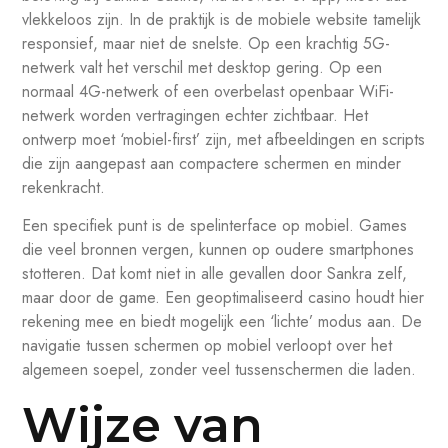
vlekkeloos zijn. In de praktijk is de mobiele website tamelijk
responsief, maar niet de snelste. Op een krachtig 5G-
netwerk valt het verschil met desktop gering. Op een
normaal 4G-netwerk of een overbelast openbaar WiFi-
netwerk worden vertragingen echter zichtbaar. Het
ontwerp moet ‘mobiel-first’ zijn, met afbeeldingen en scripts
die zijn aangepast aan compactere schermen en minder
rekenkracht.
Een specifiek punt is de spelinterface op mobiel. Games
die veel bronnen vergen, kunnen op oudere smartphones
stotteren. Dat komt niet in alle gevallen door Sankra zelf,
maar door de game. Een geoptimaliseerd casino houdt hier
rekening mee en biedt mogelijk een ‘lichte’ modus aan. De
navigatie tussen schermen op mobiel verloopt over het
algemeen soepel, zonder veel tussenschermen die laden.
Wijze van