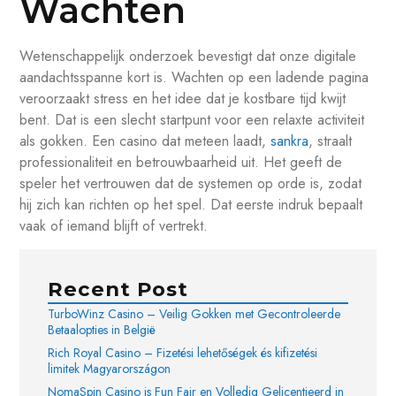
Wachten
Wetenschappelijk onderzoek bevestigt dat onze digitale
aandachtsspanne kort is. Wachten op een ladende pagina
veroorzaakt stress en het idee dat je kostbare tijd kwijt
bent. Dat is een slecht startpunt voor een relaxte activiteit
als gokken. Een casino dat meteen laadt,
sankra
, straalt
professionaliteit en betrouwbaarheid uit. Het geeft de
speler het vertrouwen dat de systemen op orde is, zodat
hij zich kan richten op het spel. Dat eerste indruk bepaalt
vaak of iemand blijft of vertrekt.
Recent Post
TurboWinz Casino – Veilig Gokken met Gecontroleerde
Betaalopties in België
Rich Royal Casino – Fizetési lehetőségek és kifizetési
limitek Magyarországon
NomaSpin Casino is Fun Fair en Volledig Gelicentieerd in