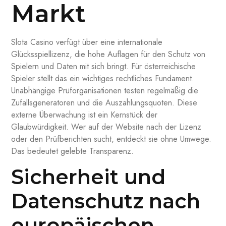
Markt
Slota Casino verfügt über eine internationale
Glücksspiellizenz, die hohe Auflagen für den Schutz von
Spielern und Daten mit sich bringt. Für österreichische
Spieler stellt das ein wichtiges rechtliches Fundament.
Unabhängige Prüforganisationen testen regelmäßig die
Zufallsgeneratoren und die Auszahlungsquoten. Diese
externe Überwachung ist ein Kernstück der
Glaubwürdigkeit. Wer auf der Website nach der Lizenz
oder den Prüfberichten sucht, entdeckt sie ohne Umwege.
Das bedeutet gelebte Transparenz.
Sicherheit und
Datenschutz nach
europäischen