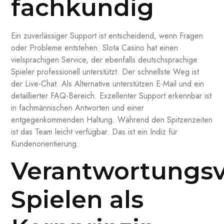
fachkundig
Ein zuverlässiger Support ist entscheidend, wenn Fragen
oder Probleme entstehen. Slota Casino hat einen
vielsprachigen Service, der ebenfalls deutschsprachige
Spieler professionell unterstützt. Der schnellste Weg ist
der Live-Chat. Als Alternative unterstützen E-Mail und ein
detaillierter FAQ-Bereich. Exzellenter Support erkennbar ist
in fachmännischen Antworten und einer
entgegenkommenden Haltung. Während den Spitzenzeiten
ist das Team leicht verfügbar. Das ist ein Indiz für
Kundenorientierung.
Verantwortungsv
Spielen als