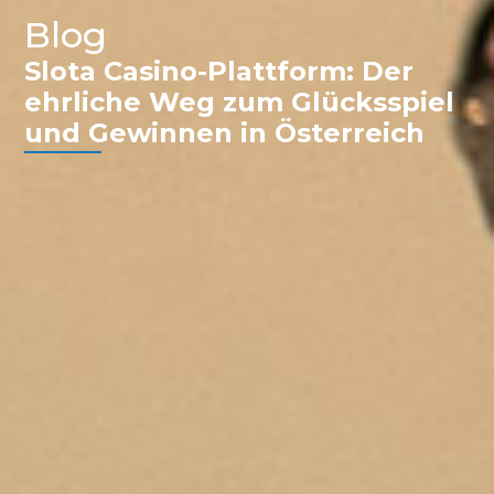
Blog
Slota Casino-Plattform: Der
ehrliche Weg zum Glücksspiel
und Gewinnen in Österreich