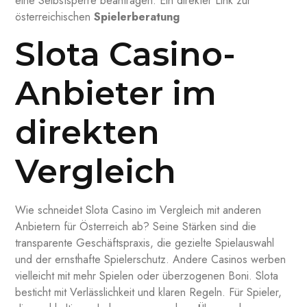
eine Selbstsperre beantragen. Ein direkter Link zur
österreichischen
Spielerberatung
Slota Casino-
Anbieter im
direkten
Vergleich
Wie schneidet Slota Casino im Vergleich mit anderen
Anbietern für Österreich ab? Seine Stärken sind die
transparente Geschäftspraxis, die gezielte Spielauswahl
und der ernsthafte Spielerschutz. Andere Casinos werben
vielleicht mit mehr Spielen oder überzogenen Boni. Slota
besticht mit Verlässlichkeit und klaren Regeln. Für Spieler,