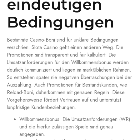
eindeutigen
Bedingungen
Bestimmte Casino-Boni sind für unklare Bedingungen
verschrien. Slota Casino geht einen anderen Weg. Die
Promotionen sind transparent und fair kalkuliert. Die
Umsatzanforderungen für den Willkommensbonus werden
deutlich kommuniziert und liegen im marktüblichen Rahmen.
So entstehen später nie negativen Überraschungen bei der
Auszahlung. Auch Promotionen für Bestandskunden, wie
Reload-Boni, daherkommen mit genauen Regeln. Diese
Vorgehensweise fördert Vertrauen auf und unterstützt
langfristige Kundenbeziehungen.
Willkommensbonus: Die Umsatzanforderungen (WR)
und die hierfür zulässigen Spiele sind genau
angegeben.