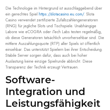
Die Technologie im Hintergrund ist ausschlaggebend über
ein gerechtes Spiel
https://slotacasino.eu.com/
. Slota
Casino verwendet zertifizierte Zufallszahlengeneratoren
(RNG) für jegliche Slots und Tischspiele. Unabhängige
Labore wie eCOGRA oder iTech Labs testen regelmäßig,
ob diese Generatoren tatsächlich unvorhersehbar sind. Die
mittlere Auszahlungsquote (RTP) aller Spiels ist öffentlich
einsehbar. Das unterstützt Spielern bei ihrer Entscheidung.
Stabile Server sorgen dafür, dass auch bei hoher
Auslastung keine einzige Spielrunde abbricht. Diese
Transparenz der Technik erzeugt Vertrauen.
Software-
Integration und
Leistungsfähigkeit