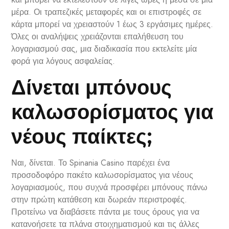
μέρα. Οι τραπεζικές μεταφορές και οι επιστροφές σε
κάρτα μπορεί να χρειαστούν 1 έως 3 εργάσιμες ημέρες.
Όλες οι αναλήψεις χρειάζονται επαλήθευση του
λογαριασμού σας, μια διαδικασία που εκτελείτε μία
φορά για λόγους ασφαλείας.
Δίνεται μπόνους
καλωσορίσματος για
νέους παίκτες;
Ναι, δίνεται. Το Spinania Casino παρέχει ένα
προσοδοφόρο πακέτο καλωσορίσματος για νέους
λογαριασμούς, που συχνά προσφέρει μπόνους πάνω
στην πρώτη κατάθεση και δωρεάν περιστροφές.
Προτείνω να διαβάσετε πάντα με τους όρους για να
κατανοήσετε τα πλάνα στοιχηματισμού και τις άλλες