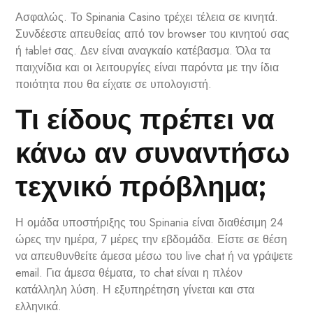
Ασφαλώς. Το Spinania Casino τρέχει τέλεια σε κινητά.
Συνδέεστε απευθείας από τον browser του κινητού σας
ή tablet σας. Δεν είναι αναγκαίο κατέβασμα. Όλα τα
παιχνίδια και οι λειτουργίες είναι παρόντα με την ίδια
ποιότητα που θα είχατε σε υπολογιστή.
Τι είδους πρέπει να
κάνω αν συναντήσω
τεχνικό πρόβλημα;
Η ομάδα υποστήριξης του Spinania είναι διαθέσιμη 24
ώρες την ημέρα, 7 μέρες την εβδομάδα. Είστε σε θέση
να απευθυνθείτε άμεσα μέσω του live chat ή να γράψετε
email. Για άμεσα θέματα, το chat είναι η πλέον
κατάλληλη λύση. Η εξυπηρέτηση γίνεται και στα
ελληνικά.