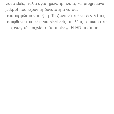
video slots, παλιά αγαπημένα τριπλέτα, και progressive
jackpot που έχουν τη δυνατότητα να σας
μεταμορφώσουν τη ζωή. Το ζωντανό καζίνο δεν λείπει,
με άφθονα τραπέζια για blackjack, ρουλέτα, μπάκαρα και
ψυχαγωγικά παιχνίδια τύπου show. Η HD ποιότητα
μετάδοσης και οι έμπειροι croupiers σας μεταφέρουν την
ατμόσφαιρα ενός παικταρία κατευθείαν στο σαλόνι σας.
Αμέτρητες Video Slots με διάφορα θέματα, RTP και
μηχανικές λειτουργίες.
Πλούσιο Ζωντανό Καζίνο με τραπέζια σε
πραγματικό χρόνο και διαδραστικούς
παρουσιαστές.
Προσεγμένη Επιλογή Τραπεζικών Παιχνιδιών
όπως Blackjack, Ρουλέτα και Ποκερ.
Ειδικές Κατηγορίες με Jackpot παιχνίδια και
αναγνωρισμένες νέες κυκλοφορίες.
Recent Post