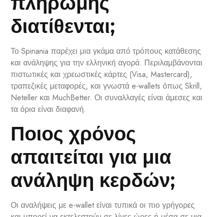
πληρωμής
διατίθενται;
Το Spinania παρέχει μια γκάμα από τρόπους κατάθεσης
και ανάληψης για την ελληνική αγορά. Περιλαμβάνονται
πιστωτικές και χρεωστικές κάρτες (Visa, Mastercard),
τραπεζικές μεταφορές, και γνωστά e-wallets όπως Skrill,
Neteller και MuchBetter. Οι συναλλαγές είναι άμεσες και
τα όρια είναι διαφανή.
Ποιος χρόνος
απαιτείται για μια
ανάληψη κερδών;
Οι αναλήψεις με e-wallet είναι τυπικά οι πιο γρήγορες
και μπορεί να εκτελεστούν σε λίγες ώρες ή μέσα σε μια