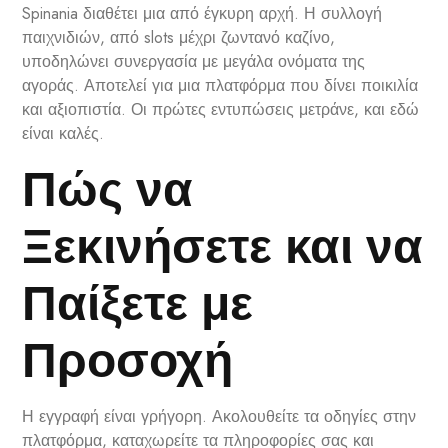
Spinania διαθέτει μια από έγκυρη αρχή. Η συλλογή
παιχνιδιών, από slots μέχρι ζωντανό καζίνο,
υποδηλώνει συνεργασία με μεγάλα ονόματα της
αγοράς. Αποτελεί για μια πλατφόρμα που δίνει ποικιλία
και αξιοπιστία. Οι πρώτες εντυπώσεις μετράνε, και εδώ
είναι καλές.
Πώς να
Ξεκινήσετε και να
Παίξετε με
Προσοχή
Η εγγραφή είναι γρήγορη. Ακολουθείτε τα οδηγίες στην
πλατφόρμα, καταχωρείτε τα πληροφορίες σας και