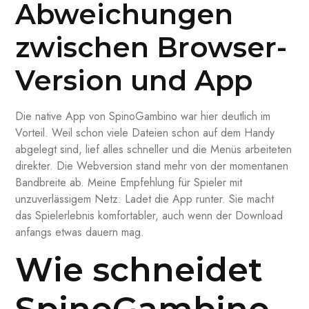
Abweichungen
zwischen Browser-
Version und App
Die native App von SpinoGambino war hier deutlich im
Vorteil. Weil schon viele Dateien schon auf dem Handy
abgelegt sind, lief alles schneller und die Menüs arbeiteten
direkter. Die Webversion stand mehr von der momentanen
Bandbreite ab. Meine Empfehlung für Spieler mit
unzuverlässigem Netz: Ladet die App runter. Sie macht
das Spielerlebnis komfortabler, auch wenn der Download
anfangs etwas dauern mag.
Wie schneidet