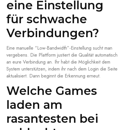
eine Einstellung
für schwache
Verbindungen?
Eine manuelle “Low-Bandwidth”-Einstellung sucht man
vergebens. Die Plattform justiert die Qualität automatisch
an eure Verbindung an. Ihr habt die Möglichkeit dem
System unterstützen, indem ihr nach dem Login die Seite
aktualisiert. Dann beginnt die Erkennung erneut.
Welche Games
laden am
rasantesten bei