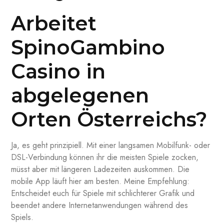
Arbeitet
SpinoGambino
Casino in
abgelegenen
Orten Österreichs?
Ja, es geht prinzipiell. Mit einer langsamen Mobilfunk- oder
DSL-Verbindung können ihr die meisten Spiele zocken,
müsst aber mit längeren Ladezeiten auskommen. Die
mobile App läuft hier am besten. Meine Empfehlung:
Entscheidet euch für Spiele mit schlichterer Grafik und
beendet andere Internetanwendungen während des
Spiels.