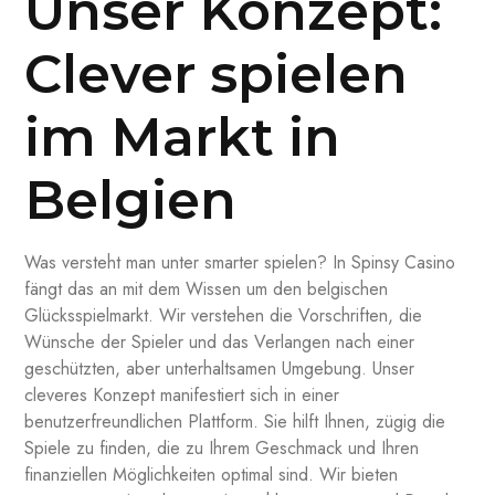
Unser Konzept:
Clever spielen
im Markt in
Belgien
Was versteht man unter smarter spielen? In Spinsy Casino
fängt das an mit dem Wissen um den belgischen
Glücksspielmarkt. Wir verstehen die Vorschriften, die
Wünsche der Spieler und das Verlangen nach einer
geschützten, aber unterhaltsamen Umgebung. Unser
cleveres Konzept manifestiert sich in einer
benutzerfreundlichen Plattform. Sie hilft Ihnen, zügig die
Spiele zu finden, die zu Ihrem Geschmack und Ihren
finanziellen Möglichkeiten optimal sind. Wir bieten