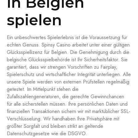
in Belgien
spielen
Ein unbeschwertes Spielerlebnis ist die Voraussetzung für
echten Genuss. Spinsy Casino arbeitet unter einer gültigen
Glücksspiellizenz für Belgien. Die Genehmigung durch die
belgische Glücksspielbehörde ist Ihr Sicherheitsfaktor. Sie
garantiert, dass wir strengen Vorschriften zu Fairplay,
Spielerschutz und wirtschaftlicher Integrität unterliegen. Alle
unsere Spiele werden von externen Prüfstellen regelmäßig
getestet. Im Mittelpunkt stehen die
Zufallszahlengeneratoren, die gerechte Gewinnchancen
für alle sicherstellen müssen. Ihre persönlichen Daten und
finanziellen Transaktionen sichern wir mit marktüblicher SSL-
Verschlüsselung. Wir handhaben Ihre Privatsphäre mit
größter Sorgfalt und bleiben strikt an geltende
Datenschutzgesetze wie die DSGVO.