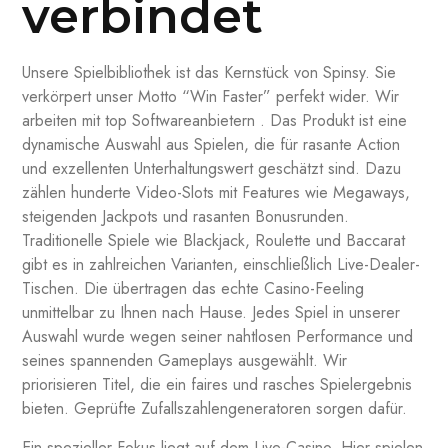
verbindet
Unsere Spielbibliothek ist das Kernstück von Spinsy. Sie
verkörpert unser Motto “Win Faster” perfekt wider. Wir
arbeiten mit top Softwareanbietern . Das Produkt ist eine
dynamische Auswahl aus Spielen, die für rasante Action
und exzellenten Unterhaltungswert geschätzt sind. Dazu
zählen hunderte Video-Slots mit Features wie Megaways,
steigenden Jackpots und rasanten Bonusrunden.
Traditionelle Spiele wie Blackjack, Roulette und Baccarat
gibt es in zahlreichen Varianten, einschließlich Live-Dealer-
Tischen. Die übertragen das echte Casino-Feeling
unmittelbar zu Ihnen nach Hause. Jedes Spiel in unserer
Auswahl wurde wegen seiner nahtlosen Performance und
seines spannenden Gameplays ausgewählt. Wir
priorisieren Titel, die ein faires und rasches Spielergebnis
bieten. Geprüfte Zufallszahlengeneratoren sorgen dafür.
Ein spezieller Fokus liegt auf dem Live-Casino. Hier spielen