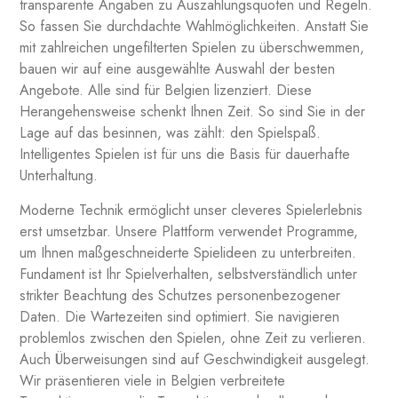
transparente Angaben zu Auszahlungsquoten und Regeln.
So fassen Sie durchdachte Wahlmöglichkeiten. Anstatt Sie
mit zahlreichen ungefilterten Spielen zu überschwemmen,
bauen wir auf eine ausgewählte Auswahl der besten
Angebote. Alle sind für Belgien lizenziert. Diese
Herangehensweise schenkt Ihnen Zeit. So sind Sie in der
Lage auf das besinnen, was zählt: den Spielspaß.
Intelligentes Spielen ist für uns die Basis für dauerhafte
Unterhaltung.
Moderne Technik ermöglicht unser cleveres Spielerlebnis
erst umsetzbar. Unsere Plattform verwendet Programme,
um Ihnen maßgeschneiderte Spielideen zu unterbreiten.
Fundament ist Ihr Spielverhalten, selbstverständlich unter
strikter Beachtung des Schutzes personenbezogener
Daten. Die Wartezeiten sind optimiert. Sie navigieren
problemlos zwischen den Spielen, ohne Zeit zu verlieren.
Auch Überweisungen sind auf Geschwindigkeit ausgelegt.
Wir präsentieren viele in Belgien verbreitete