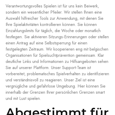
Verantwortungsvolles Spielen ist für uns kein Beiwerk,
sondern ein wesentlicher Pfeiler. Wir stellen Ihnen eine
Auswahl hilfreicher Tools zur Anwendung, mit denen Sie
Ihre Spielaktivitäten kontrollieren können. Sie können
Einzahlungslimits für täglich, die Woche oder monatlich
festlegen. Sie aktivieren Sitzungs-Erinnerungen oder stellen
einen Antrag auf eine Selbstsperrung für einen
festgelegten Zeitraum. Wir kooperieren eng mit belgischen
Organisationen für Spielsuchtprävention gemeinsam. Klar
deutliche Links und Informationen zu Hilfsangeboten sehen
Sie auf unserer Plattform. Unser Support-Team ist
vorbereitet, problematisches Spielverhalten zu identifizieren
und verständnisvoll zu reagieren. Unser Ziel ist eine
vergnügliche und gefahrlose Umgebung. Hier können Sie
innerhalb der Grenzen Ihrer persönlichen Grenzen smart
und mit Lust spielen.
Abgestimmt für