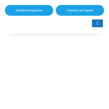
Incident Response
Contact An Expert