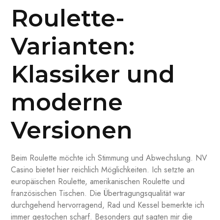
Roulette-
Varianten:
Klassiker und
moderne
Versionen
Beim Roulette möchte ich Stimmung und Abwechslung. NV
Casino bietet hier reichlich Möglichkeiten. Ich setzte an
europäischen Roulette, amerikanischen Roulette und
französischen Tischen. Die Übertragungsqualität war
durchgehend hervorragend, Rad und Kessel bemerkte ich
immer gestochen scharf. Besonders gut sagten mir die