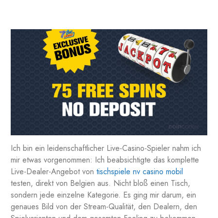
Ich bin ein leidenschaftlicher Live-Casino-Spieler nahm ich
mir etwas vorgenommen: Ich beabsichtigte das komplette
Live-Dealer-Angebot von
tischspiele nv casino mobil
testen, direkt von Belgien aus. Nicht bloß einen Tisch,
sondern jede einzelne Kategorie. Es ging mir darum, ein
genaues Bild von der Stream-Qualität, den Dealern, den