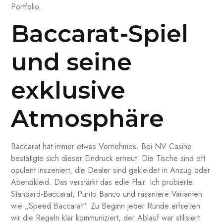
Portfolio.
Baccarat-Spiel
und seine
exklusive
Atmosphäre
Baccarat hat immer etwas Vornehmes. Bei NV Casino
bestätigte sich dieser Eindruck erneut. Die Tische sind oft
opulent inszeniert, die Dealer sind gekleidet in Anzug oder
Abendkleid. Das verstärkt das edle Flair. Ich probierte
Standard-Baccarat, Punto Banco und rasantere Varianten
wie „Speed Baccarat“. Zu Beginn jeder Runde erhielten
wir die Regeln klar kommuniziert, der Ablauf war stilisiert