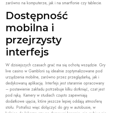
zarówno na komputerze, jak i na smartfonie czy tablecie.
Dostępność
mobilna i
przejrzysty
interfejs
W dzisiejszych czasach grać ma się ochotę wszędzie. Gry
live casino w Gamblorii są idealnie zoptymalizowane pod
urządzenia mobilne, zarówno przez przeglądarkę, jak i
dedykowaną aplikację. Interfejs jest starannie opracowany
– postawienie zakładu potrzebuje kilku dotknięć, czat jest
pod ręką. Kamery w studiach często zapewniają
dodatkowe ujęcia, które jeszcze lepiej oddają atmosferę
stołu. Potrafisz więc dołączyć do gry w autobusie, w