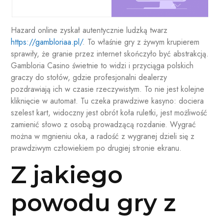
Hazard online zyskał autentycznie ludzką twarz
https://gambloriaa.pl/
. To właśnie gry z żywym krupierem
sprawiły, że granie przez internet skończyło być abstrakcją.
Gambloria Casino świetnie to widzi i przyciąga polskich
graczy do stołów, gdzie profesjonalni dealerzy
pozdrawiają ich w czasie rzeczywistym. To nie jest kolejne
kliknięcie w automat. Tu czeka prawdziwe kasyno: dociera
szelest kart, widoczny jest obrót koła ruletki, jest możliwość
zamienić słowo z osobą prowadzącą rozdanie. Wygrać
można w mgnieniu oka, a radość z wygranej dzieli się z
prawdziwym człowiekiem po drugiej stronie ekranu.
Z jakiego
powodu gry z