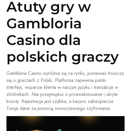
Atuty gry w
Gambloria
Casino dla
polskich graczy
Gambloria Casino wyróżnia się na rynku, ponieważ troszczy
się o graczach z Polski. Platforma zapewnia polski
interfejs, wsparcie klienta w naszym języku i transakcje w
złotówkach. Nie przejmujesz o przewalutowanie i ukryte
koszty. Rejestracja jest szybka, a kasyno zabezpiecza
Twoje dane za pomocą nowoczesnego szyfrowania.